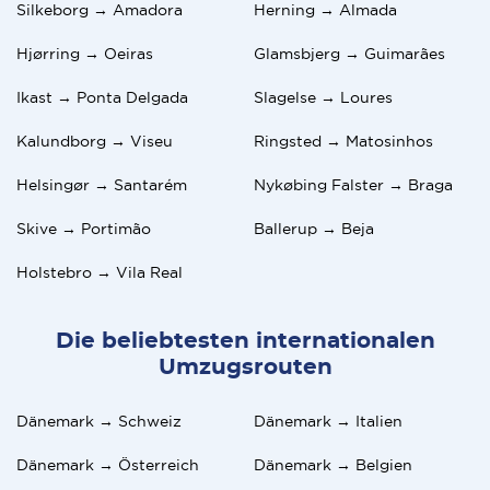
Silkeborg → Amadora
Herning → Almada
Hjørring → Oeiras
Glamsbjerg → Guimarães
Ikast → Ponta Delgada
Slagelse → Loures
Kalundborg → Viseu
Ringsted → Matosinhos
Helsingør → Santarém
Nykøbing Falster → Braga
Skive → Portimão
Ballerup → Beja
Holstebro → Vila Real
Die beliebtesten internationalen
Umzugsrouten
Dänemark → Schweiz
Dänemark → Italien
Dänemark → Österreich
Dänemark → Belgien