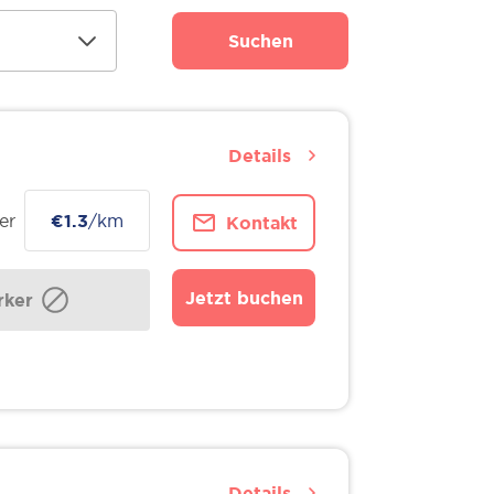
Suchen
Details
er
€1.3
/km
Kontakt
Jetzt buchen
ker
Details