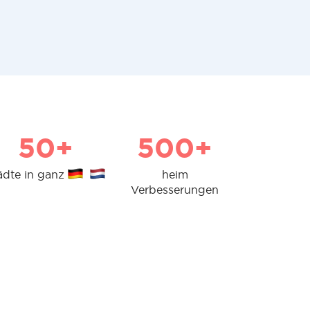
50+
500+
ädte in ganz
heim
Verbesserungen