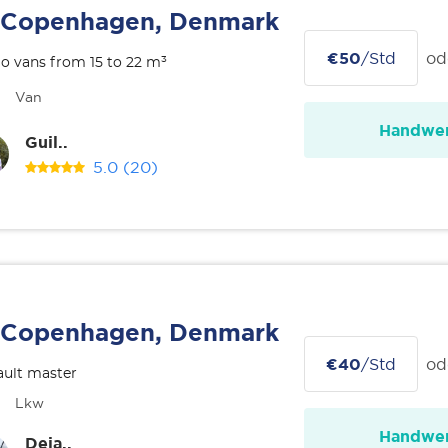
Copenhagen, Denmark
€50
/Std
od
o vans from 15 to 22 m³
Van
Handwer
Guil..
5.0
(20)
Copenhagen, Denmark
€40
/Std
od
ult master
Lkw
Handwer
Deja..