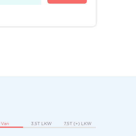
Van
3.5T LKW
7.5T (+) LKW