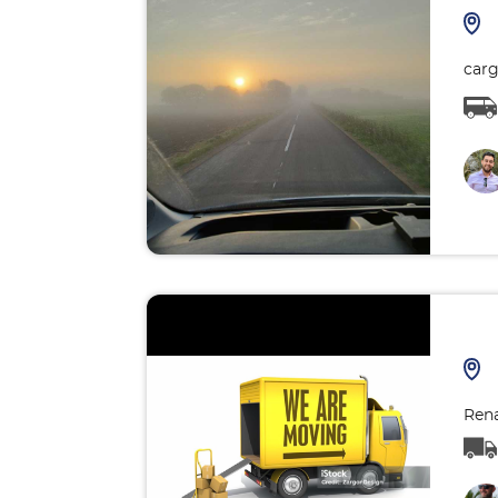
carg
Rena