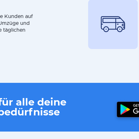
die Kunden auf
r Umzüge und
e täglichen
ür alle deine
edürfnisse