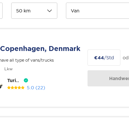
Copenhagen, Denmark
€44
/Std
od
ave all type of vans/trucks
Lkw
Handwer
Turi..
5.0
(22)