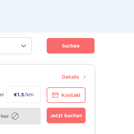
Suchen
Details
er
€1.3
/km
Kontakt
Jetzt buchen
ker