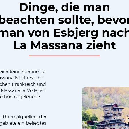
Dinge, die man
beachten sollte, bevo
man von Esbjerg nac
La Massana zieht
sana kann spannend
ssana ist eines der
schen Frankreich und
assana la Vella, ist
ie höchstgelegene
 Thermalquellen, der
ebiete ein beliebtes