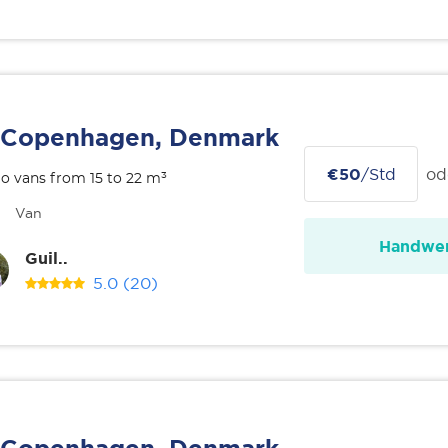
Copenhagen, Denmark
€50
/Std
od
o vans from 15 to 22 m³
Van
Handwer
Guil..
5.0
(20)