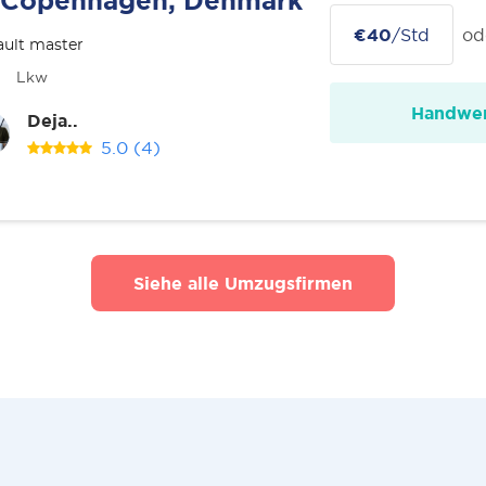
Copenhagen, Denmark
€40
/Std
od
ult master
Lkw
Handwer
Deja..
5.0
(4)
Siehe alle Umzugsfirmen