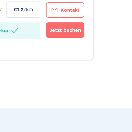
er
€1.2
/km
Kontakt
Jetzt buchen
ker