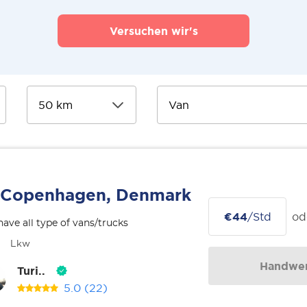
Versuchen wir's
Copenhagen, Denmark
€44
/Std
od
ave all type of vans/trucks
Lkw
Handwer
Turi..
5.0
(22)