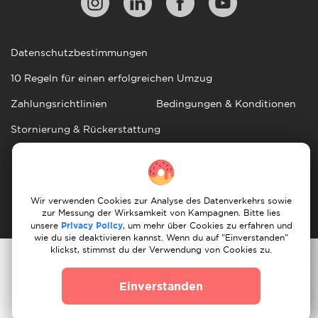
Datenschutzbestimmungen
10 Regeln für einen erfolgreichen Umzug
Zahlungsrichtlinien
Bedingungen & Konditionen
Stornierung & Rückerstattung
© 2026 Moovick. Wir verwenden Stockfotos aus
verschiedenen Quellen. Einige Inhalte können Affiliate-
Links enthalten, was unsere redaktionelle Integrität nicht
Wir verwenden Cookies zur Analyse des Datenverkehrs sowie
beeinträchtigt, aber Wachstumschancen bietet.
zur Messung der Wirksamkeit von Kampagnen. Bitte lies
unsere
Privacy Policy
, um mehr über Cookies zu erfahren und
wie du sie deaktivieren kannst. Wenn du auf "Einverstanden"
klickst, stimmst du der Verwendung von Cookies zu.
Einverstanden