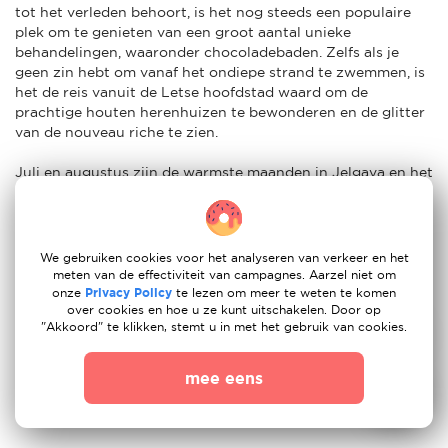
tot het verleden behoort, is het nog steeds een populaire
plek om te genieten van een groot aantal unieke
behandelingen, waaronder chocoladebaden. Zelfs als je
geen zin hebt om vanaf het ondiepe strand te zwemmen, is
het de reis vanuit de Letse hoofdstad waard om de
prachtige houten herenhuizen te bewonderen en de glitter
van de nouveau riche te zien.
Juli en augustus zijn de warmste maanden in Jelgava en het
is ook de beste tijd van het jaar om te zwemmen. Het land
heeft de langste zandstranden van Europa en een populaire
plek is het pittoreske strand bij Kaap Kolka, waar de
Baltische Zee en de Golf van Riga samenkomen.
We gebruiken cookies voor het analyseren van verkeer en het
meten van de effectiviteit van campagnes. Aarzel niet om
Andere topbestemmingen voor expats in Jelgava zijn Livu
onze
Privacy Policy
te lezen om meer te weten te komen
over cookies en hoe u ze kunt uitschakelen. Door op
Aquapark, een van de grootste waterpretparken in Noord-
"Akkoord" te klikken, stemt u in met het gebruik van cookies.
Europa, en Tarzans, een enorm avonturenpark in Sigulda.
Expatouders met kinderen die van dieren houden, kunnen
ook naar het Vienkocu Park gaan, waar ze verschillende
mee eens
dierensculpturen, sprookjesfiguren, landhuizen en het
eerste zandzakhuis in Jelgava zullen zien.