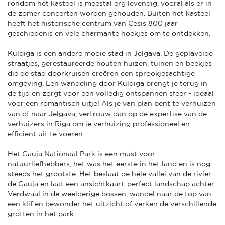
rondom het kasteel is meestal erg levendig, vooral als er in
de zomer concerten worden gehouden. Buiten het kasteel
heeft het historische centrum van Cesis 800 jaar
geschiedenis en vele charmante hoekjes om te ontdekken.
Kuldiga is een andere mooie stad in Jelgava. De geplaveide
straatjes, gerestaureerde houten huizen, tuinen en beekjes
die de stad doorkruisen creëren een sprookjesachtige
omgeving. Een wandeling door Kuldiga brengt je terug in
de tijd en zorgt voor een volledig ontspannen sfeer - ideaal
voor een romantisch uitje! Als je van plan bent te verhuizen
van of naar Jelgava, vertrouw dan op de expertise van de
verhuizers in Riga om je verhuizing professioneel en
efficiënt uit te voeren.
Het Gauja Nationaal Park is een must voor
natuurliefhebbers, het was het eerste in het land en is nog
steeds het grootste. Het beslaat de hele vallei van de rivier
de Gauja en laat een ansichtkaart-perfect landschap achter.
Verdwaal in de weelderige bossen, wandel naar de top van
een klif en bewonder het uitzicht of verken de verschillende
grotten in het park.