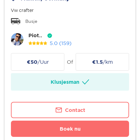
Vw crafter
Busje
Piot..
5.0
(159)
€50
/Uur
Of
€1.5
/km
Klusjesman
Contact
Boek nu