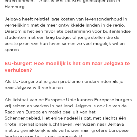
entertainment... Alles is 15% tot 50% goedkoper dan in
Hamburg.
Jelgava heeft relatief lage kosten van levensonderhoud in
vergelijking met de meer ontwikkelde landen in de regio.
Daarom is het een favoriete bestemming voor buitenlandse
studenten met een laag budget of jonge stellen die de
eerste jaren van hun leven samen zo veel mogelijk willen
sparen.
EU-burger: Hoe moeilijk is het om naar Jelgava te
verhuizen?
Als EU-burger zul je geen problemen ondervinden als je
naar Jelgava wilt verhuizen.
Als lidstaat van de Europese Unie kunnen Europese burgers
vrij reizen en werken in het land. Jelgava is ook lid van de
Raad van Europa en maakt deel uit van het
Schengengebied. Het enige nadeel is dat, met slechts één
grote internationale luchthaven, verhuizen naar Jelgava
niet zo gemakkelijk is als verhuizen naar grotere Europese
landen - maar het is niet onmogelijk!