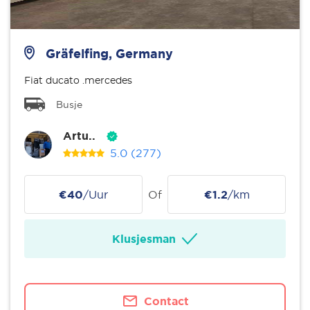
Gräfelfing, Germany
Fiat ducato .mercedes
Busje
Artu..
5.0
(277)
€40
/Uur
Of
€1.2
/km
Klusjesman
Contact