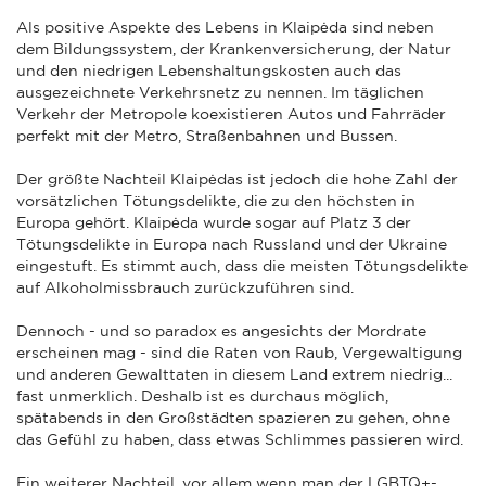
Als positive Aspekte des Lebens in Klaipėda sind neben
dem Bildungssystem, der Krankenversicherung, der Natur
und den niedrigen Lebenshaltungskosten auch das
ausgezeichnete Verkehrsnetz zu nennen. Im täglichen
Verkehr der Metropole koexistieren Autos und Fahrräder
perfekt mit der Metro, Straßenbahnen und Bussen.
Der größte Nachteil Klaipėdas ist jedoch die hohe Zahl der
vorsätzlichen Tötungsdelikte, die zu den höchsten in
Europa gehört. Klaipėda wurde sogar auf Platz 3 der
Tötungsdelikte in Europa nach Russland und der Ukraine
eingestuft. Es stimmt auch, dass die meisten Tötungsdelikte
auf Alkoholmissbrauch zurückzuführen sind.
Dennoch - und so paradox es angesichts der Mordrate
erscheinen mag - sind die Raten von Raub, Vergewaltigung
und anderen Gewalttaten in diesem Land extrem niedrig...
fast unmerklich. Deshalb ist es durchaus möglich,
spätabends in den Großstädten spazieren zu gehen, ohne
das Gefühl zu haben, dass etwas Schlimmes passieren wird.
Ein weiterer Nachteil, vor allem wenn man der LGBTQ+-