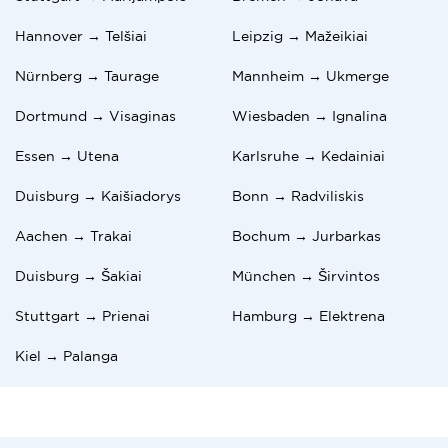
Hannover → Telšiai
Leipzig → Mažeikiai
Nürnberg → Taurage
Mannheim → Ukmerge
Dortmund → Visaginas
Wiesbaden → Ignalina
Essen → Utena
Karlsruhe → Kedainiai
Duisburg → Kaišiadorys
Bonn → Radviliskis
Aachen → Trakai
Bochum → Jurbarkas
Duisburg → Šakiai
München → Širvintos
Stuttgart → Prienai
Hamburg → Elektrena
Kiel → Palanga