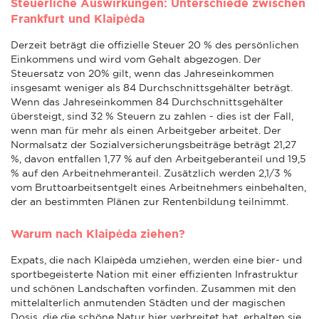
Steuerliche Auswirkungen: Unterschiede zwischen
Frankfurt und Klaipėda
Derzeit beträgt die offizielle Steuer 20 % des persönlichen
Einkommens und wird vom Gehalt abgezogen. Der
Steuersatz von 20% gilt, wenn das Jahreseinkommen
insgesamt weniger als 84 Durchschnittsgehälter beträgt.
Wenn das Jahreseinkommen 84 Durchschnittsgehälter
übersteigt, sind 32 % Steuern zu zahlen - dies ist der Fall,
wenn man für mehr als einen Arbeitgeber arbeitet. Der
Normalsatz der Sozialversicherungsbeiträge beträgt 21,27
%, davon entfallen 1,77 % auf den Arbeitgeberanteil und 19,5
% auf den Arbeitnehmeranteil. Zusätzlich werden 2,1/3 %
vom Bruttoarbeitsentgelt eines Arbeitnehmers einbehalten,
der an bestimmten Plänen zur Rentenbildung teilnimmt.
Warum nach Klaipėda ziehen?
Expats, die nach Klaipėda umziehen, werden eine bier- und
sportbegeisterte Nation mit einer effizienten Infrastruktur
und schönen Landschaften vorfinden. Zusammen mit den
mittelalterlich anmutenden Städten und der magischen
Dosis, die die schöne Natur hier verbreitet hat, erhalten sie