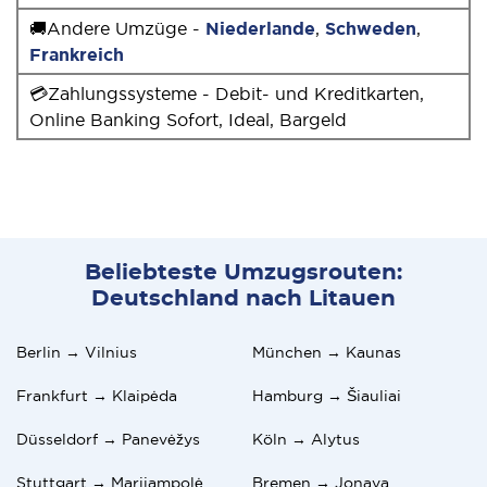
🚚Andere Umzüge -
Niederlande
,
Schweden
,
Frankreich
💳Zahlungssysteme - Debit- und Kreditkarten,
Online Banking Sofort, Ideal, Bargeld
Beliebteste Umzugsrouten:
Deutschland nach Litauen
Berlin → Vilnius
München → Kaunas
Frankfurt → Klaipėda
Hamburg → Šiauliai
Düsseldorf → Panevėžys
Köln → Alytus
Stuttgart → Marijampolė
Bremen → Jonava