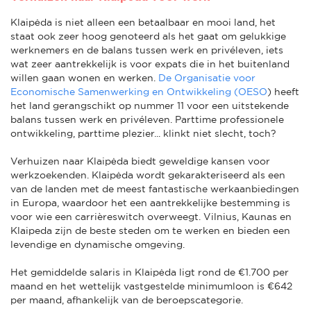
Klaipėda is niet alleen een betaalbaar en mooi land, het
staat ook zeer hoog genoteerd als het gaat om gelukkige
werknemers en de balans tussen werk en privéleven, iets
wat zeer aantrekkelijk is voor expats die in het buitenland
willen gaan wonen en werken.
De Organisatie voor
Economische Samenwerking en Ontwikkeling (OESO
) heeft
het land gerangschikt op nummer 11 voor een uitstekende
balans tussen werk en privéleven. Parttime professionele
ontwikkeling, parttime plezier... klinkt niet slecht, toch?
Verhuizen naar Klaipėda biedt geweldige kansen voor
werkzoekenden. Klaipėda wordt gekarakteriseerd als een
van de landen met de meest fantastische werkaanbiedingen
in Europa, waardoor het een aantrekkelijke bestemming is
voor wie een carrièreswitch overweegt. Vilnius, Kaunas en
Klaipeda zijn de beste steden om te werken en bieden een
levendige en dynamische omgeving.
Het gemiddelde salaris in Klaipėda ligt rond de €1.700 per
maand en het wettelijk vastgestelde minimumloon is €642
per maand, afhankelijk van de beroepscategorie.