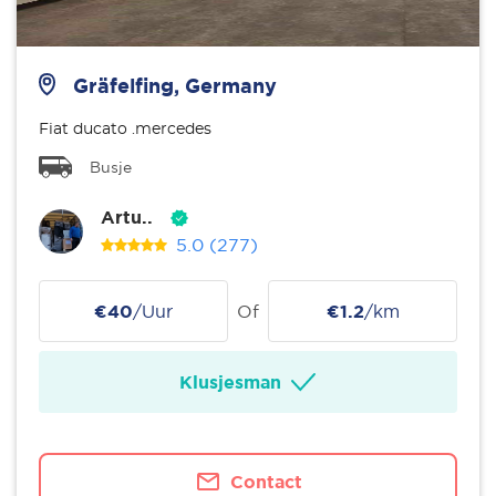
Gräfelfing, Germany
Fiat ducato .mercedes
Busje
Artu..
5.0
(277)
€40
/Uur
Of
€1.2
/km
Klusjesman
Contact