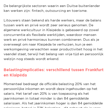
De belangrijkste sectoren waarin een Duitse buitenlander
kan werken zijn: fintech, outsourcing en toerisme.
Litouwers staan bekend als harde werkers, maar de balans
tussen werk en privé wordt zeer serieus genomen. De
algemene werkcultuur in Klaipėda is gebaseerd op zowel
concurrentie als flexibele werktijden, waardoor mensen
werk en privé harmonieus kunnen combineren. Dus als je
overweegt om naar Klaipėda te verhuizen, kun je een
werkomgeving verwachten waar productiviteit hoog in het
vaandel staat, terwijl het belang van vrije tijd en persoonlijk
welzijn nog steeds wordt erkend.
Belastingimplicaties: verschillend tussen Frankfurt
en Klaipėda
Momenteel bedraagt de officiële belasting 20% van het
persoonlijke inkomen en wordt deze ingehouden op het
salaris. Het tarief van 20% is van toepassing als het
jaarinkomen in totaal minder is dan 84 gemiddelde
salarissen. Als het jaarinkomen hoger is dan 84 gemiddelde
salarissen, betaal je 32% belasting - dit gebeurt als je voor