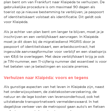
plan bent om van Frankfurt naar Klaipėda te verhuizen. De
gebruikelijke procedure is om maximaal 90 dagen als
toerist op je nieuwe bestemming te verblijven; je paspoort
of identiteitskaart volstaat als identificatie. Dit geldt ook
voor Klaipėda.
Als je echter van plan bent om langer te blijven, moet je je
inschrijven en een verblijfskaart aanvragen. In Klaipėda
moet je dit doen bij de migratiedienst MIGRIS door je
paspoort of identiteitskaart, een arbeidscontract, het
ingevulde aanvraagformulier voor verblijf en een staatsprijs
van €8,6 te overleggen. Met deze verblijfskaart krijg je ook
je TIN-nummer, een 11-cijferig nummer dat essentieel is voor
het betalen van je belastingen en sociale premies.
Verhuizen naar Klaipėda: voors en tegens
Als gunstige aspecten van het leven in Klaipėda zijn, naast
het onderwijssysteem, de ziektekostenverzekering, de
natuur en de lage kosten van levensonderhoud, ook het
uitstekende transportnetwerk vermeldenswaard. In het
dagelijkse verkeer van de metropool gaan auto's en fietsen