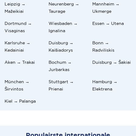
Leipzig →
Neurenberg →
Mannheim →
Mažeikiai
Taurage
Ukmerge
Dortmund →
Wiesbaden →
Essen → Utena
Visaginas
Ignalina
Karlsruhe →
Duisburg →
Bonn →
Kedainiai
Kaišiadorys
Radviliskis
Aken → Trakai
Bochum →
Duisburg → Šakiai
Jurbarkas
München →
Stuttgart →
Hamburg →
Širvintos
Prienai
Elektrena
Kiel → Palanga
Populairste internationale