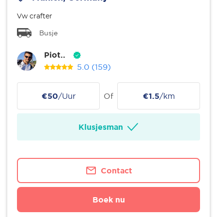
Vw crafter
Busje
Piot..
5.0
(159)
€50
/Uur
Of
€1.5
/km
Klusjesman
Contact
Boek nu