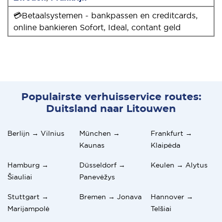
💳Betaalsystemen - bankpassen en creditcards,
online bankieren Sofort, Ideal, contant geld
Populairste verhuisservice routes:
Duitsland naar Litouwen
Berlijn → Vilnius
München →
Frankfurt →
Kaunas
Klaipėda
Hamburg →
Düsseldorf →
Keulen → Alytus
Šiauliai
Panevėžys
Stuttgart →
Bremen → Jonava
Hannover →
Marijampolė
Telšiai