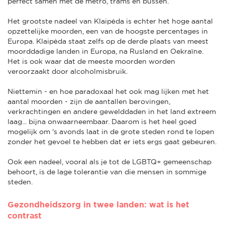
perfect samen met de metro, trams en bussen.
Het grootste nadeel van Klaipėda is echter het hoge aantal
opzettelijke moorden, een van de hoogste percentages in
Europa. Klaipėda staat zelfs op de derde plaats van meest
moorddadige landen in Europa, na Rusland en Oekraïne.
Het is ook waar dat de meeste moorden worden
veroorzaakt door alcoholmisbruik.
Niettemin - en hoe paradoxaal het ook mag lijken met het
aantal moorden - zijn de aantallen berovingen,
verkrachtingen en andere gewelddaden in het land extreem
laag... bijna onwaarneembaar. Daarom is het heel goed
mogelijk om 's avonds laat in de grote steden rond te lopen
zonder het gevoel te hebben dat er iets ergs gaat gebeuren.
Ook een nadeel, vooral als je tot de LGBTQ+ gemeenschap
behoort, is de lage tolerantie van die mensen in sommige
steden.
Gezondheidszorg in twee landen: wat is het
contrast