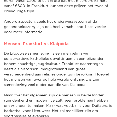
huren vanaf €200 of een grote flat met meerdere kamers
vanaf €600. In Frankfurt kunnen deze prijzen het twee of
drievoudige zijn!
Andere aspecten, zoals het onderwijssysteem of de
gezondheidszorg, zijn ook heel verschillend. Lees verder
voor meer informatie.
Mensen: Frankfurt vs Klaipėda
De Litouwse samenleving is een mengeling van
conservatieve katholieke opvattingen en een bijzonder
bohemienachtige jeugdcultuur. Frankfurt daarentegen
heeft als historisch immigratieland een grote
verscheidenheid aan religies onder zijn bevolking. Hoewel
het mensen van over de hele wereld ontvangt, is zijn
samenleving veel ouder dan die van Klaipėda.
Maar over het algemeen zijn de mensen in beide landen
ruimdenkend en modern. Je zult geen problemen hebben
om vrienden te maken. Maar wat voetbal is voor Duitsers, is
basketbal voor Litouwers. Het zal moeilijker zijn om
sportpassies te evenaren.