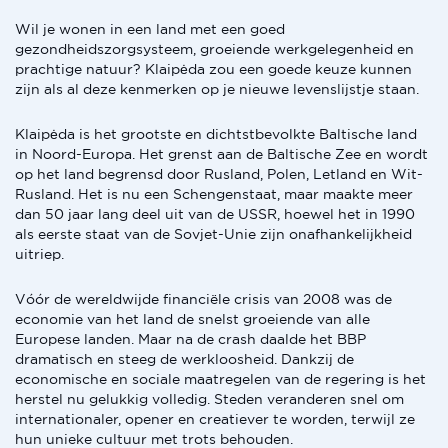
Wil je wonen in een land met een goed
gezondheidszorgsysteem, groeiende werkgelegenheid en
prachtige natuur? Klaipėda zou een goede keuze kunnen
zijn als al deze kenmerken op je nieuwe levenslijstje staan.
Klaipėda is het grootste en dichtstbevolkte Baltische land
in Noord-Europa. Het grenst aan de Baltische Zee en wordt
op het land begrensd door Rusland, Polen, Letland en Wit-
Rusland. Het is nu een Schengenstaat, maar maakte meer
dan 50 jaar lang deel uit van de USSR, hoewel het in 1990
als eerste staat van de Sovjet-Unie zijn onafhankelijkheid
uitriep.
Vóór de wereldwijde financiële crisis van 2008 was de
economie van het land de snelst groeiende van alle
Europese landen. Maar na de crash daalde het BBP
dramatisch en steeg de werkloosheid. Dankzij de
economische en sociale maatregelen van de regering is het
herstel nu gelukkig volledig. Steden veranderen snel om
internationaler, opener en creatiever te worden, terwijl ze
hun unieke cultuur met trots behouden.