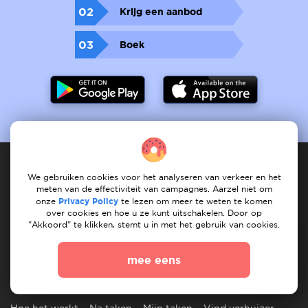
02
Krijg een aanbod
03
Boek
We gebruiken cookies voor het analyseren van verkeer en het
meten van de effectiviteit van campagnes. Aarzel niet om
Dienstverlener
onze
Privacy Policy
te lezen om meer te weten te komen
over cookies en hoe u ze kunt uitschakelen. Door op
"Akkoord" te klikken, stemt u in met het gebruik van cookies.
Hoe het werkt
registreet services
Mijn services
Mijn taken
Vind dienst
Onze services
mee eens
Klant
Hoe het werkt
Na taken
Mijn taken
Vind verhuizer