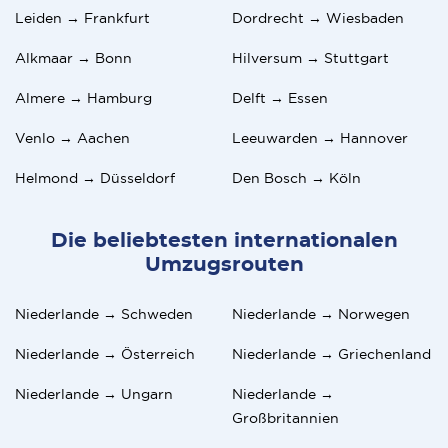
Deutschen tun, ist, ihre Schuhe auszuziehen, sobald
Leiden → Frankfurt
Dordrecht → Wiesbaden
sie in ihrem Haus ankommen. Sie werden das auch
tun, wenn sie bei Ihnen zu Hause ankommen, und
Alkmaar → Bonn
Hilversum → Stuttgart
erwarten, dass Sie dasselbe tun, wenn Sie bei ihnen
ankommen.
Almere → Hamburg
Delft → Essen
Venlo → Aachen
Leeuwarden → Hannover
Helmond → Düsseldorf
Den Bosch → Köln
Die beliebtesten internationalen
Umzugsrouten
Niederlande → Schweden
Niederlande → Norwegen
Niederlande → Österreich
Niederlande → Griechenland
Niederlande → Ungarn
Niederlande →
Großbritannien