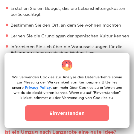
Erstellen Sie ein Budget, das die Lebenshaltungskosten
berücksichtigt
Bestimmen Sie den Ort, an dem Sie wohnen möchten
Lernen Sie die Grundlagen der spanischen Kultur kennen
Informieren Sie sich über die Voraussetzungen für die
Erlangung eines spanischen Wohnsitzes
Stellen Sie einen Antrag auf eine Krankenversicherung
Lassen Sie vor Ihrer Ankunft in Lanzarote Ihre Papiere
Wir verwenden Cookies zur Analyse des Datenverkehrs sowie
übersetzen und legalisieren
zur Messung der Wirksamkeit von Kampagnen. Bitte lies
unsere
Privacy Policy
, um mehr über Cookies zu erfahren und
Kaufen Sie eine lokale SIM-Karte
wie du sie deaktivieren kannst. Wenn du auf "Einverstanden"
klickst, stimmst du der Verwendung von Cookies zu.
Stellen Sie einen Antrag auf eine
Aufenthaltsgenehmigung
Einverstanden
Stellen Sie einen Antrag auf eine Krankenversicherung
Ist ein Umzug nach Lanzarote eine gute Idee?