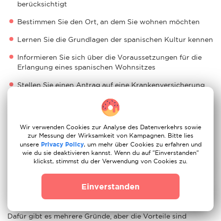
berücksichtigt
Bestimmen Sie den Ort, an dem Sie wohnen möchten
Lernen Sie die Grundlagen der spanischen Kultur kennen
Informieren Sie sich über die Voraussetzungen für die
Erlangung eines spanischen Wohnsitzes
Stellen Sie einen Antrag auf eine Krankenversicherung
Lassen Sie vor Ihrer Ankunft in Gijón Ihre Papiere
übersetzen und legalisieren
Wir verwenden Cookies zur Analyse des Datenverkehrs sowie
Kaufen Sie eine lokale SIM-Karte
zur Messung der Wirksamkeit von Kampagnen. Bitte lies
unsere
Privacy Policy
, um mehr über Cookies zu erfahren und
Stellen Sie einen Antrag auf eine
wie du sie deaktivieren kannst. Wenn du auf "Einverstanden"
Aufenthaltsgenehmigung
klickst, stimmst du der Verwendung von Cookies zu.
Stellen Sie einen Antrag auf eine Krankenversicherung
Einverstanden
Ist ein Umzug nach Gijón eine gute Idee?
Dafür gibt es mehrere Gründe, aber die Vorteile sind