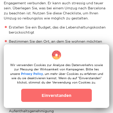
Engagement verbunden. Er kann auch stressig und teuer
sein. Überlegen Sie, was bei einem Umzug nach Barcelona
zu beachten ist. Nutzen Sie diese Checkliste, um Ihren
Umzug so reibungslos wie möglich zu gestalten.
Erstellen Sie ein Budget, das die Lebenshaltungskosten
berücksichtigt
Bestimmen Sie den Ort, an dem Sie wohnen möchten
Lernen Sie die Grundlagen der spanischen Kultur kennen
Informieren Sie sich über die Voraussetzungen für die
Erlangung eines spanischen Wohnsitzes
Wir verwenden Cookies zur Analyse des Datenverkehrs sowie
zur Messung der Wirksamkeit von Kampagnen. Bitte lies
Stellen Sie einen Antrag auf eine Krankenversicherung
unsere
Privacy Policy
, um mehr über Cookies zu erfahren und
wie du sie deaktivieren kannst. Wenn du auf "Einverstanden"
Lassen Sie vor Ihrer Ankunft in Barcelona Ihre Papiere
klickst, stimmst du der Verwendung von Cookies zu.
übersetzen und legalisieren
Einverstanden
Kaufen Sie eine lokale SIM-Karte
Stellen Sie einen Antrag auf eine
Aufenthaltsgenehmigung