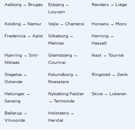
Aalborg → Bruges
Esbjerg →
Randers → Liège
Louvain
Kolding → Namur
Vejle → Charleroi
Horsens → Mons
Fredericia → Aalst
Silkeborg →
Herning →
Malines
Hasselt
Hjørring → Sint-
Glamsbjerg →
Ikast → Tournai
Niklaas
Courtrai
Slagelse →
Kalundborg →
Ringsted → Genk
Ostende
Roeselare
Helsingør →
Nykøbing Falster
Skive → Lokeren
Seraing
→ Termonde
Ballerup →
Holstebro →
Vilvoorde
Herstal