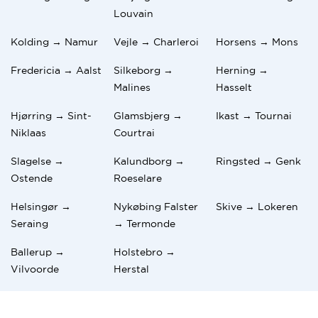
Louvain
Kolding → Namur
Vejle → Charleroi
Horsens → Mons
Fredericia → Aalst
Silkeborg →
Herning →
Malines
Hasselt
Hjørring → Sint-
Glamsbjerg →
Ikast → Tournai
Niklaas
Courtrai
Slagelse →
Kalundborg →
Ringsted → Genk
Ostende
Roeselare
Helsingør →
Nykøbing Falster
Skive → Lokeren
Seraing
→ Termonde
Ballerup →
Holstebro →
Vilvoorde
Herstal