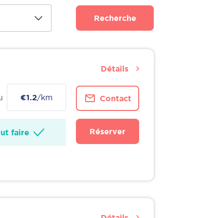
Recherche
Détails
u
€1.2
/km
Contact
Réserver
t faire
Détails