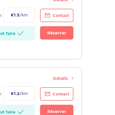
u
€1.5
/km
Contact
Réserver
t faire
Détails
u
€1.2
/km
Contact
Réserver
t faire