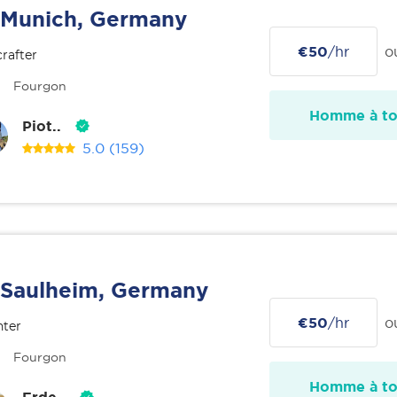
Munich, Germany
€50
/hr
o
rafter
Fourgon
Homme à tou
Piot..
5.0
(159)
Saulheim, Germany
€50
/hr
o
nter
Fourgon
Homme à tou
Erde..