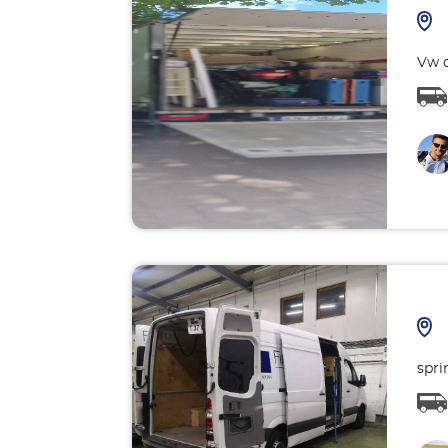
Vw c
spri