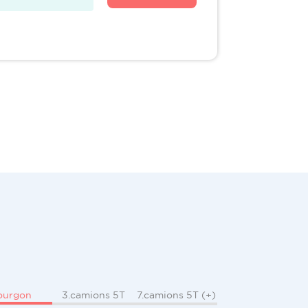
ourgon
3.camions 5T
7.camions 5T (+)