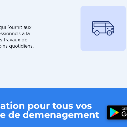
ui fournit aux
ssionnels a la
s travaux de
oins quotidiens.
ation pour tous vos
ere de demenagement