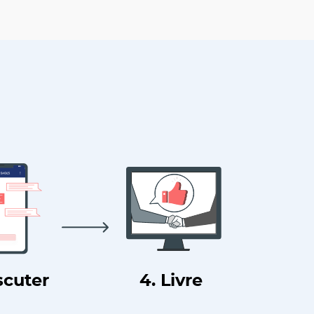
scuter
4. Livre