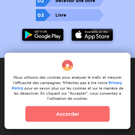
02
Recevoir une offre
03
Livre
Nous utilisons des cookies pour analyser le trafic et mesurer
Prestataire de services
l'efficacité des campagnes. N'hésitez pas à lire notre
Privacy
Policy
pour en savoir plus sur les cookies et sur la manière de
les désactiver. En cliquant sur "Accepter", vous consentez à
Comment cela fonctionne-t-il ?
Enregistrer les services
l'utilisation de cookies.
Mes services
Mes tâches
Trouver une tâche
Nos services
Accorder
Client