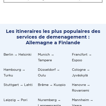
Les itineraires les plus populaires des
services de demenagement :
Allemagne a Finlande
Berlin → Helsinki
Munich →
Francfort →
Tampere
Espoo
Hambourg →
Düsseldorf →
Cologne →
Turku
Oulu
Jyväskylä
Stuttgart → Lahti
Brême → Kuopio
Hanovre →
Rovaniemi
Leipzig → Pori
Nuremberg →
Mannheim →
Lappeenranta
Vaasa