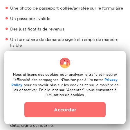
Une photo de passeport collée/agrafée sur le formulaire
Un passeport valide
Des justificatifs de revenus
Un formulaire de demande signé et rempli de manière
lisible
Des justificatifs d'assurance médicale
Une preuve d'hébergement en Marseille
Nous utilisons des cookies pour analyser le trafic et mesurer
Une lettre s'engageant à ne pas chercher d'emploi en
l'efficacité des campagnes. N'hésitez pas à lire notre
Privacy
Marseille
Policy
pour en savoir plus sur les cookies et sur la manière de
les désactiver. En cliquant sur "Accepter", vous consentez à
Si nécessaire, un certificat de mariage
l'utilisation de cookies.
Un billet électronique ou un justificatif de réservation
indiquant la date de départ pour la Marseille.
Accorder
Un formulaire de résident à long terme doit être rempli,
daté, signé et notarié.