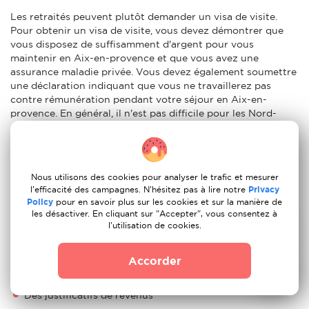
Les retraités peuvent plutôt demander un visa de visite.
Pour obtenir un visa de visite, vous devez démontrer que
vous disposez de suffisamment d'argent pour vous
maintenir en Aix-en-provence et que vous avez une
assurance maladie privée. Vous devez également soumettre
une déclaration indiquant que vous ne travaillerez pas
contre rémunération pendant votre séjour en Aix-en-
provence. En général, il n'est pas difficile pour les Nord-
Américains d'obtenir une résidence à long terme et de
prendre leur retraite en Aix-en-provence, cependant, vous
devez consulter un avocat avant de prendre des
dispositions. Il y aura beaucoup de documents nécessaires,
Nous utilisons des cookies pour analyser le trafic et mesurer
et les besoins actuels sont les suivants:
l'efficacité des campagnes. N'hésitez pas à lire notre
Privacy
Policy
pour en savoir plus sur les cookies et sur la manière de
Un passeport signé et valide pendant trois mois après le
les désactiver. En cliquant sur "Accepter", vous consentez à
dernier jour de séjour
l'utilisation de cookies.
Une photo de passeport collée/agrafée sur le formulaire
Accorder
Un passeport valide
Des justificatifs de revenus