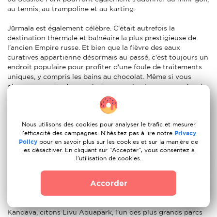
au tennis, au trampoline et au karting.
Jūrmala est également célèbre. C'était autrefois la
destination thermale et balnéaire la plus prestigieuse de
l'ancien Empire russe. Et bien que la fièvre des eaux
curatives appartienne désormais au passé, c'est toujours un
endroit populaire pour profiter d'une foule de traitements
uniques, y compris les bains au chocolat. Même si vous
n'avez pas envie de vous baigner sur la plage peu profonde,
cela vaut la peine de faire le voyage depuis la capitale
lettone pour admirer les belles demeures en bois et voir le
faste des nouveaux riches.
Nous utilisons des cookies pour analyser le trafic et mesurer
l'efficacité des campagnes. N'hésitez pas à lire notre
Privacy
Les mois de juillet et d'août sont les plus chauds en
Policy
pour en savoir plus sur les cookies et sur la manière de
Kandava et c'est aussi la meilleure période de l'année pour
les désactiver. En cliquant sur "Accepter", vous consentez à
se baigner. Le pays possède les plus longues plages de sable
l'utilisation de cookies.
d'Europe et la plage pittoresque du cap Kolka, où la mer
Baltique rencontre le golfe de Riga, est un endroit très
Accorder
prisé.
Parmi les autres destinations privilégiées des expatriés en
Kandava, citons Livu Aquapark, l'un des plus grands parcs