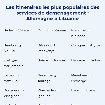
Les itineraires les plus populaires des
services de demenagement :
Allemagne a Lituanie
Berlin → Vilnius
Munich → Kaunas
Francfort →
Klaipėda
Hambourg →
Düsseldorf →
Cologne → Alytus
Šiauliai
Panevėžys
Stuttgart →
Brême → Jonava
Hanovre → Telšiai
Marijampolė
Leipzig →
Nuremberg →
Mannheim →
Mažeikiai
Tauragė
Ukmergė
Dortmund →
Wiesbaden →
Essen → Utena
Visaginas
Ignalina