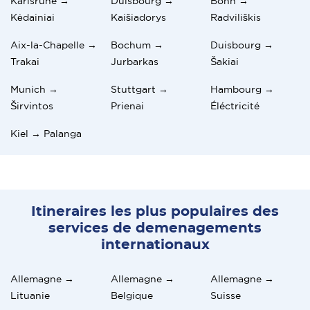
Karlsruhe →
Duisbourg →
Bonn →
Kėdainiai
Kaišiadorys
Radviliškis
Aix-la-Chapelle →
Bochum →
Duisbourg →
Trakai
Jurbarkas
Šakiai
Munich →
Stuttgart →
Hambourg →
Širvintos
Prienai
Éléctricité
Kiel → Palanga
Itineraires les plus populaires des
services de demenagements
internationaux
Allemagne →
Allemagne →
Allemagne →
Lituanie
Belgique
Suisse