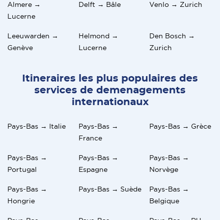
🚚Autres déménagements -
Almere →
Delft → Bâle
Venlo → Zurich
cartes de débit et de crédit,
Royaume-Uni
,
Norvège
,
Lucerne
banque en ligne Sofort, Ideal,
Portugal
espèces
Leeuwarden →
Helmond →
Den Bosch →
Genève
Lucerne
Zurich
Itineraires les plus populaires des
services de demenagements
internationaux
Pays-Bas → Italie
Pays-Bas →
Pays-Bas → Grèce
France
Pays-Bas →
Pays-Bas →
Pays-Bas →
Portugal
Espagne
Norvège
Pays-Bas →
Pays-Bas → Suède
Pays-Bas →
Hongrie
Belgique