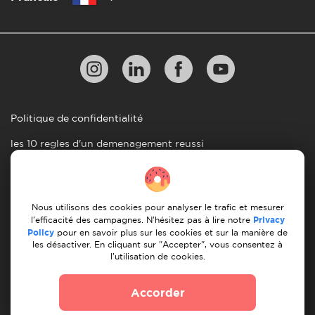
Politique de confidentialité
les 10 regles d'un demenagement reussi
Lignes directrices en matiere de paiement
Conditions générales d'utilisation
Nous utilisons des cookies pour analyser le trafic et mesurer
Annulation et remboursement
l'efficacité des campagnes. N'hésitez pas à lire notre
Privacy
Policy
pour en savoir plus sur les cookies et sur la manière de
les désactiver. En cliquant sur "Accepter", vous consentez à
© 2026 Moovick. Nous utilisons des images de stock
l'utilisation de cookies.
provenant de diverses sources. Certains contenus peuvent
inclure des liens d'affiliation, ce qui n'affecte pas notre
Accorder
integrite editoriale mais offre des opportunites de
croissance.