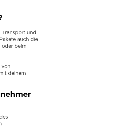
?
 Transport und
Pakete auch die
g oder beim
n von
 mit deinem
itnehmer
 des
n