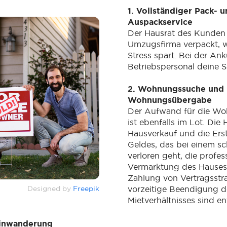
1. Vollständiger Pack- 
Auspackservice
Der Hausrat des Kunden 
Umzugsfirma verpackt, w
Stress spart. Bei der An
Betriebspersonal deine 
2. Wohnungssuche und
Wohnungsübergabe
Der Aufwand für die W
ist ebenfalls im Lot. Die 
Hausverkauf und die Ers
Geldes, das bei einem sc
verloren geht, die profes
Vermarktung des Hauses
Zahlung von Vertragsstra
Designed by
Freepik
vorzeitige Beendigung d
Mietverhältnisses sind en
Einwanderung