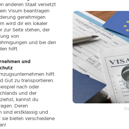
n anderen Staat versetzt
 ein Visum beantragen
nderung genehmigen
m wird dir ein lokaler
 zur Seite stehen, der
ilung von
ehmigungen und bei den
en hilft.
ernehmen und
chutz
Umzugsunternehmen hilft
nd Gut zu transportieren.
ispiel nach oder
schlands und der
iehst, kannst du
ragen. Deren
De
n sind erstklassig und
d sie bieten verschiedene
an!