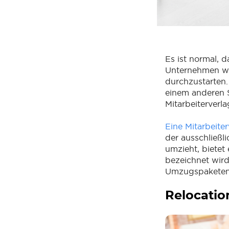
Es ist normal,
Unternehmen wä
durchzustarten.
einem anderen S
Mitarbeiterverl
Eine Mitarbeite
der ausschließl
umzieht, bietet 
bezeichnet wird
Umzugspaketen 
Relocatio