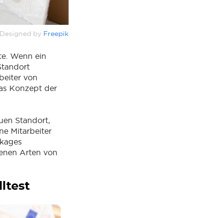
Designed by
Freepik
te. Wenn ein
Standort
beiter von
das Konzept der
uen Standort,
ne Mitarbeiter
ckages
denen Arten von
ltest