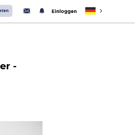
eten
Einloggen
r -