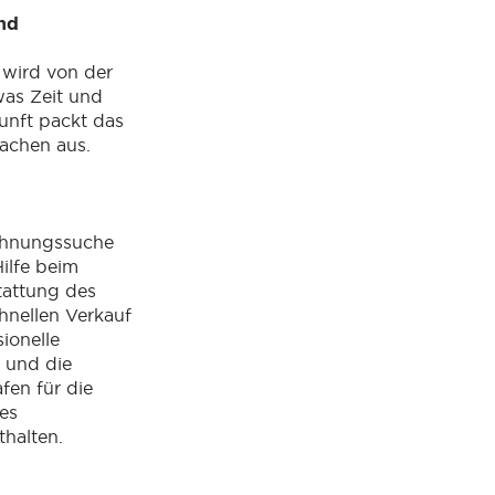
und
wird von der
as Zeit und
kunft packt das
Sachen aus.
ohnungssuche
Hilfe beim
tattung des
hnellen Verkauf
sionelle
 und die
fen für die
es
thalten.