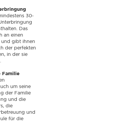
erbringung
 mindestens 30-
Unterbringung
nthalten. Das
ch an einen
 und gibt ihnen
ach der perfekten
, in der sie
.
e Familie
en
auch um seine
ng der Familie
ung und die
s, die
erbetreuung und
ule für die