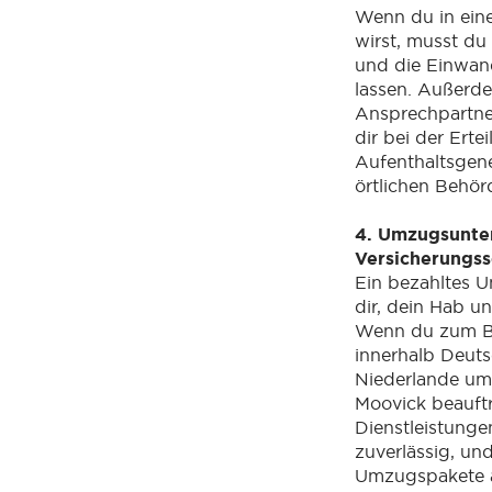
Wenn du in eine
wirst, musst du
und die Einwa
lassen. Außerde
Ansprechpartner
dir bei der Erte
Aufenthaltsgen
örtlichen Behörd
4. Umzugsunt
Versicherungss
Ein bezahltes 
dir, dein Hab u
Wenn du zum Be
innerhalb Deut
Niederlande umz
Moovick beauft
Dienstleistunge
zuverlässig, un
Umzugspakete 