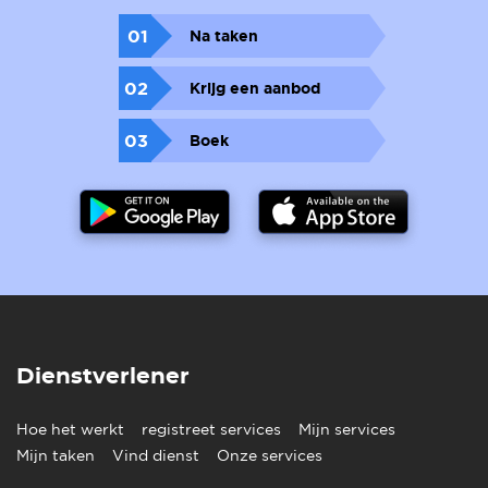
01
Na taken
02
Krijg een aanbod
03
Boek
Dienstverlener
Hoe het werkt
registreet services
Mijn services
Mijn taken
Vind dienst
Onze services