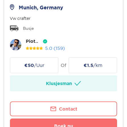
Munich, Germany
Vw crafter
Busje
Piot..
5.0
(159)
€50
/Uur
Of
€1.5
/km
Klusjesman
Contact
Boek nu