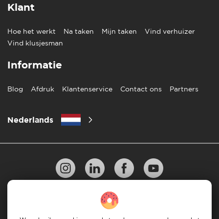
Klant
Hoe het werkt
Na taken
Mijn taken
Vind verhuizer
Vind klusjesman
Informatie
Blog
Afdruk
Klantenservice
Contact ons
Partners
Nederlands
Privacy Beleid
10 regels voor succesvol verhuizen