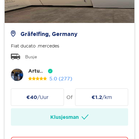
Gräfelfing, Germany
Fiat ducato .mercedes
Busje
Artu..
5.0
(277)
€40
/Uur
Of
€1.2
/km
Klusjesman