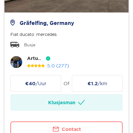
Gräfelfing, Germany
Fiat ducato .mercedes
Busje
Artu..
5.0
(277)
€40
/Uur
Of
€1.2
/km
Klusjesman
Contact