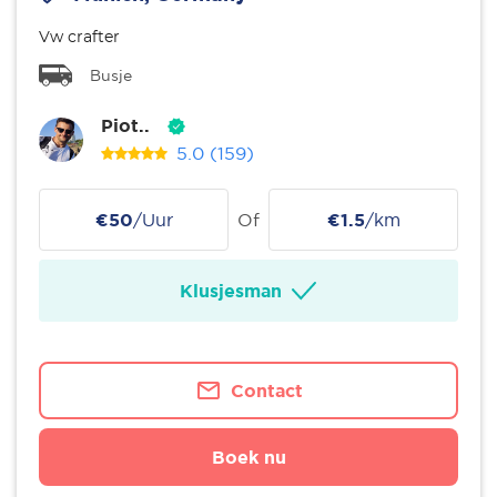
Vw crafter
Busje
Piot..
5.0
(159)
€50
/Uur
Of
€1.5
/km
Klusjesman
Contact
Boek nu