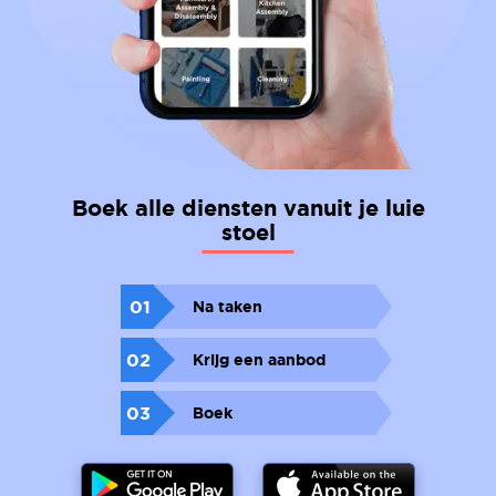
Boek alle diensten vanuit je luie
stoel
01
Na taken
02
Krijg een aanbod
03
Boek