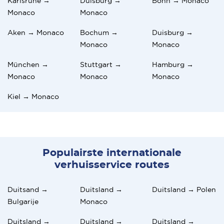
Karlsruhe →
Duisburg →
Bonn → Monaco
Monaco
Monaco
Aken → Monaco
Bochum →
Duisburg →
Monaco
Monaco
München →
Stuttgart →
Hamburg →
Monaco
Monaco
Monaco
Kiel → Monaco
Populairste internationale
verhuisservice routes
Duitsand →
Duitsland →
Duitsland → Polen
Bulgarije
Monaco
Duitsland →
Duitsland →
Duitsland →