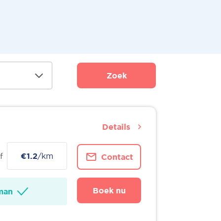
Zoek
Details
f
€1.2
/km
Contact
Boek nu
man