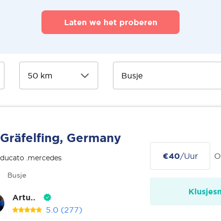
Laten we het proberen
Gräfelfing, Germany
€40
/Uur
O
 ducato .mercedes
Busje
Klusjes
Artu..
5.0
(277)