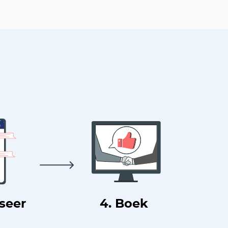
useer
4. Boek