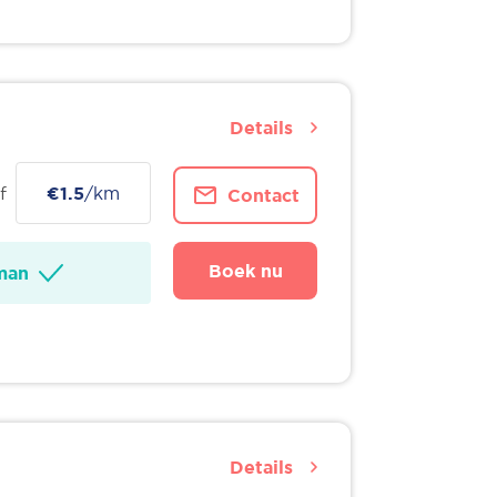
Details
f
€1.5
/km
Contact
Boek nu
man
Details