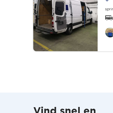
spri
Vind snel en