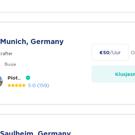
Munich, Germany
€50
/Uur
O
rafter
Busje
Klusjes
Piot..
5.0
(159)
Saulheim, Germany