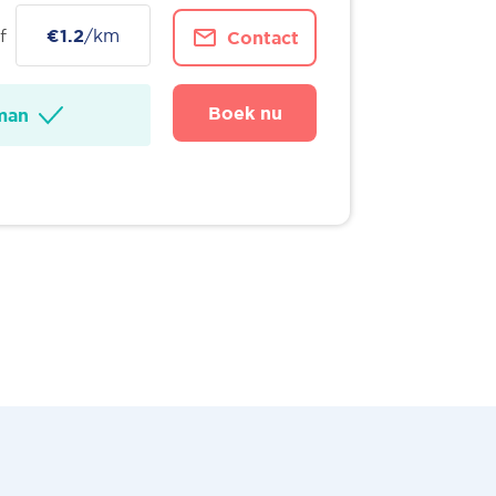
f
€1.2
/km
Contact
Boek nu
man