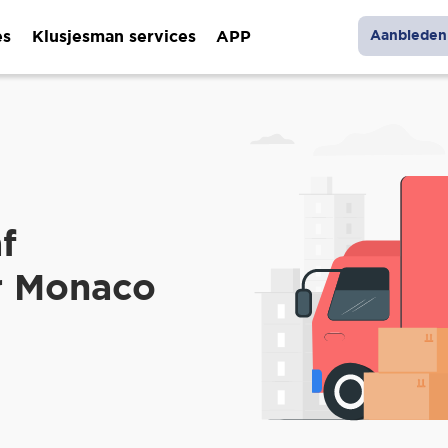
es
Klusjesman services
APP
Aanbieden 
f
r Monaco