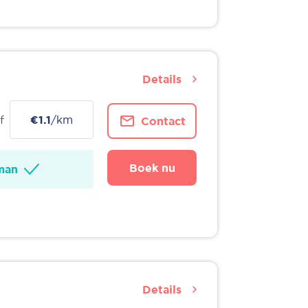
Details
f
€1.1
/km
Contact
Boek nu
man
Details