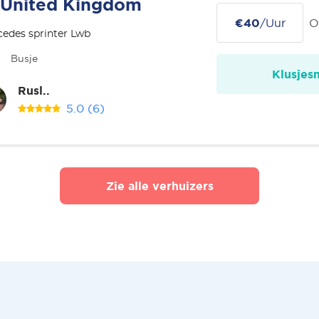
United Kingdom
€40
/Uur
O
edes sprinter Lwb
Busje
Klusjes
Rusl..
5.0
(6)
Zie alle verhuizers