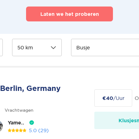
Laten we het proberen
Berlin, Germany
€40
/Uur
O
Vrachtwagen
Klusjes
Yame..
5.0
(29)