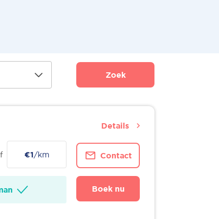
Zoek
Details
f
€1
/km
Contact
Boek nu
man