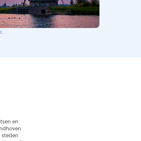
c
etsen en
Eindhoven
n steden