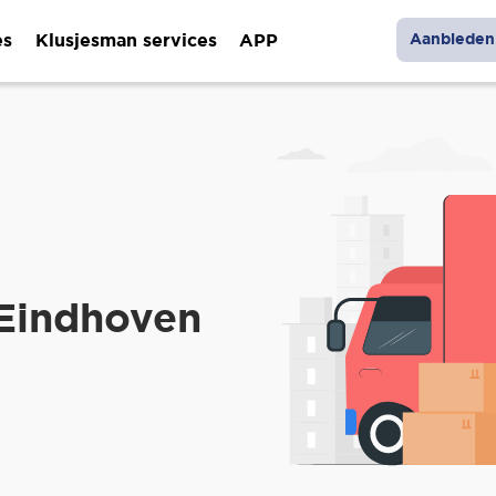
es
Klusjesman services
APP
Aanbieden 
 Eindhoven