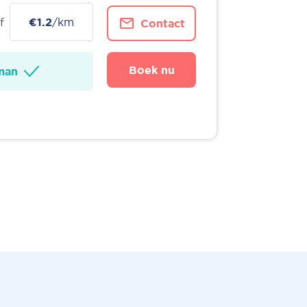
f
€1.2
/km
Contact
Boek nu
man