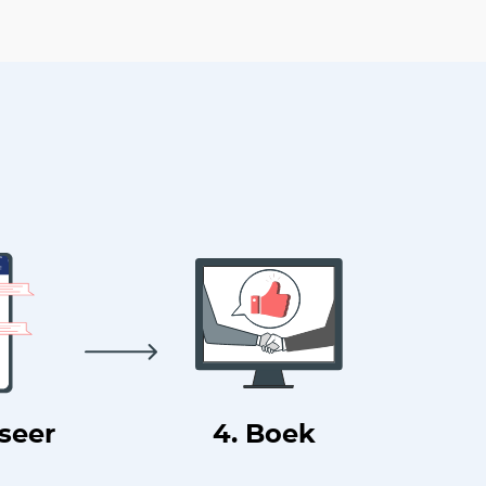
useer
4. Boek