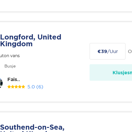
Longford, United
Kingdom
€39
/Uur
O
uton vans
Busje
Klusjes
Fais..
5.0
(6)
Southend-on-Sea,