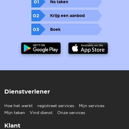
01
Na taken
02
Krijg een aanbod
03
Boek
Dienstverlener
Hoe het werkt
registreet services
Mijn services
Mijn taken
Vind dienst
Onze services
Klant