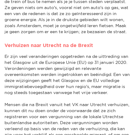
de trein of bus te nemen als je je tussen steden verplaatst.
Ze geven niets om auto's, vooral niet om auto's op gas, wat
een van de redenen is dat ze zo geïnteresseerd zijn in
groene energie. Als je in de drukste gebieden wilt wonen,
zoals Amsterdam, moet je ongetwijfeld leren fietsen. Maak
je geen zorgen om er een te krijgen; ze bezaaien de straat.
Verhuizen naar Utrecht na de Brexit
Er zijn veel veranderingen opgetreden na de uittreding van
het Glasgow uit de Europese Unie (EU) op 31 januari 2020.
Verordeningen werden gewijzigd en relevante
overeenkomsten werden ingetrokken en beëindigd. Een van
deze wijzigingen geeft het Glasgow en de EU volledige
immigratiebevoegdheid over hun regio's, maar migratie is
nog steeds toegestaan vanwege het vrije verkeer.
Mensen die na Brexit vanuit het VK naar Utrecht verhuizen,
kunnen dit nu doen onder de voorwaarde dat ze zich
registreren voor een vergunning van de lokale Utrechtse
buitenlandse autoriteiten. Deze vergunningen worden
verleend op basis van de reden van de verhuizing, die kan
zijn voor het verblijf, als een geschoolde migrant, of om een