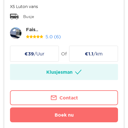
X5 Luton vans
Busje
Fais..
5.0
(6)
€39
/Uur
Of
€1.1
/km
Klusjesman
Contact
Boek nu