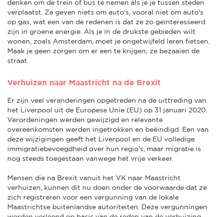
denken om de trein of bus te nemen als je je tussen steden
verplaatst. Ze geven niets om auto's, vooral niet om auto's
op gas, wat een van de redenen is dat ze zo geïnteresseerd
zijn in groene energie. Als je in de drukste gebieden wilt
wonen, zoals Amsterdam, moet je ongetwijfeld leren fietsen.
Maak je geen zorgen om er een te krijgen; ze bezaaien de
straat.
Verhuizen naar Maastricht na de Brexit
Er zijn veel veranderingen opgetreden na de uittreding van
het Liverpool uit de Europese Unie (EU) op 31 januari 2020.
Verordeningen werden gewijzigd en relevante
overeenkomsten werden ingetrokken en beëindigd. Een van
deze wijzigingen geeft het Liverpool en de EU volledige
immigratiebevoegdheid over hun regio's, maar migratie is
nog steeds toegestaan vanwege het vrije verkeer.
Mensen die na Brexit vanuit het VK naar Maastricht
verhuizen, kunnen dit nu doen onder de voorwaarde dat ze
zich registreren voor een vergunning van de lokale
Maastrichtse buitenlandse autoriteiten. Deze vergunningen
worden verleend op basis van de reden van de verhuizing,