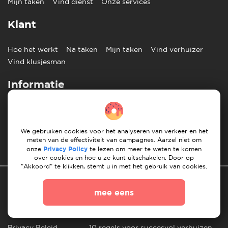
Mijn taken
Vind dienst
Onze services
Klant
Hoe het werkt
Na taken
Mijn taken
Vind verhuizer
Vind klusjesman
Informatie
Blog
Afdruk
Klantenservice
Contact ons
Partners
We gebruiken cookies voor het analyseren van verkeer en het
meten van de effectiviteit van campagnes. Aarzel niet om
Nederlands
onze
Privacy Policy
te lezen om meer te weten te komen
over cookies en hoe u ze kunt uitschakelen. Door op
"Akkoord" te klikken, stemt u in met het gebruik van cookies.
mee eens
Privacy Beleid
10 regels voor succesvol verhuizen