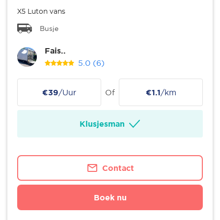
X5 Luton vans
Busje
Fais..
5.0
(6)
€39
/Uur
Of
€1.1
/km
Klusjesman
Contact
Boek nu