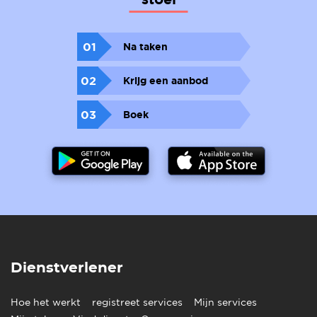
01
Na taken
02
Krijg een aanbod
03
Boek
Dienstverlener
Hoe het werkt
registreet services
Mijn services