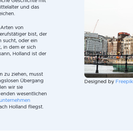
eiche Geschichte mit
ittelalter und das
eichen.
 Arten von
ufstätiger bist, der
 sucht, oder ein
, in dem er sich
ann, Holland ist der
m zu ziehen, musst
ungslosen Übergang
Designed by
Freepik
en wir sie
lgenden wesentlichen
sunternehmen
ch Holland fliegst.