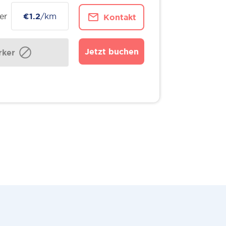
er
€1.2
/km
Kontakt
Jetzt buchen
ker