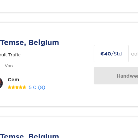
Temse, Belgium
€40
/Std
od
ult Trafic
Van
Handwer
Cem
5.0
(8)
Temse, Belgium