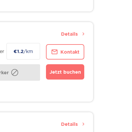
Details
er
€1.2
/km
Kontakt
Jetzt buchen
ker
Details