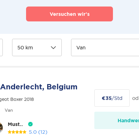
Versuchen wir's
Anderlecht, Belgium
€35
/Std
od
geot Boxer 2018
Van
Handwer
Must..
5.0
(12)