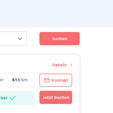
Suchen
Details
er
€1.1
/km
Kontakt
Jetzt buchen
ker