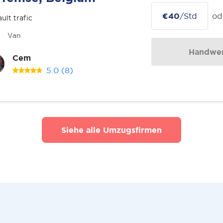
€40
/Std
od
ult trafic
Van
Handwer
Cem
5.0
(8)
Siehe alle Umzugsfirmen