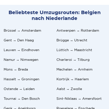
Beliebteste Umzugsrouten: Belgien
nach Niederlande
Brüssel → Amsterdam
Antwerpen → Rotterdam
Gent → Den Haag
Brügge → Utrecht
Leuven → Eindhoven
Lüttich → Maastricht
Namur → Nimwegen
Charleroi → Tilburg
Mons → Breda
Mechelen → Arnheim
Hasselt → Groningen
Kortrijk → Haarlem
Ostende → Leiden
Aalst → Zwolle
Tournai → Den Bosch
Sint-Niklaas → Amersfoort
Genk → Apeldoorn
Roeselare → Enschede