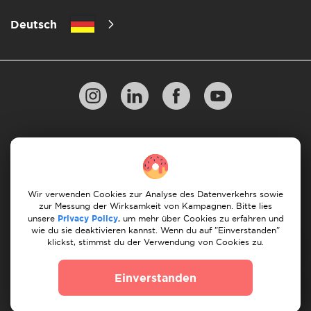
Deutsch
Datenschutzbestimmungen
10 Regeln für einen erfolgreichen Umzug
Zahlungsrichtlinien
Bedingungen & Konditionen
Wir verwenden Cookies zur Analyse des Datenverkehrs sowie
zur Messung der Wirksamkeit von Kampagnen. Bitte lies
Stornierung & Rückerstattung
unsere
Privacy Policy
, um mehr über Cookies zu erfahren und
wie du sie deaktivieren kannst. Wenn du auf "Einverstanden"
klickst, stimmst du der Verwendung von Cookies zu.
© 2026 Moovick. Wir verwenden Stockfotos aus
verschiedenen Quellen. Einige Inhalte können Affiliate-
Einverstanden
Links enthalten, was unsere redaktionelle Integrität nicht
beeinträchtigt, aber Wachstumschancen bietet.