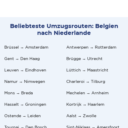
Beliebteste Umzugsrouten: Belgien
nach Niederlande
Brüssel → Amsterdam
Antwerpen → Rotterdam
Gent → Den Haag
Brügge → Utrecht
Leuven → Eindhoven
Lüttich → Maastricht
Namur → Nimwegen
Charleroi → Tilburg
Mons → Breda
Mechelen → Arnheim
Hasselt → Groningen
Kortrijk → Haarlem
Ostende → Leiden
Aalst → Zwolle
Tournai → Den Bosch
Sint-Niklaas → Amersfoort