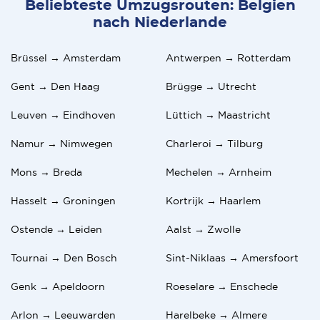
Beliebteste Umzugsrouten: Belgien
nach Niederlande
Brüssel → Amsterdam
Antwerpen → Rotterdam
Gent → Den Haag
Brügge → Utrecht
Leuven → Eindhoven
Lüttich → Maastricht
Namur → Nimwegen
Charleroi → Tilburg
Mons → Breda
Mechelen → Arnheim
Hasselt → Groningen
Kortrijk → Haarlem
Ostende → Leiden
Aalst → Zwolle
Tournai → Den Bosch
Sint-Niklaas → Amersfoort
Genk → Apeldoorn
Roeselare → Enschede
Arlon → Leeuwarden
Harelbeke → Almere