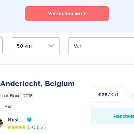
Versuchen wir's
Anderlecht, Belgium
€35
/Std
od
geot Boxer 2018
Van
Handwer
Must..
5.0
(12)