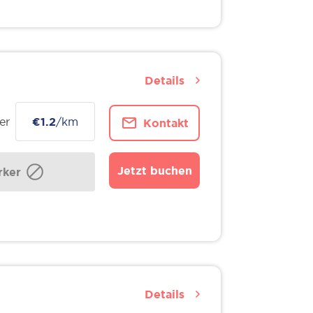
Details
er
€1.2
/km
Kontakt
Jetzt buchen
ker
Details