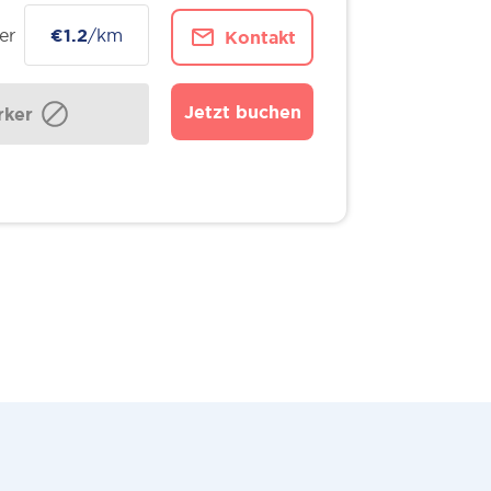
er
€1.2
/km
Kontakt
Jetzt buchen
ker