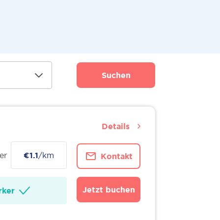
Suchen
Details
er
€1.1
/km
Kontakt
Jetzt buchen
ker