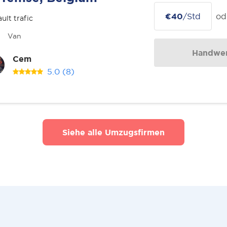
€40
/Std
od
ult trafic
Van
Handwer
Cem
5.0
(8)
Siehe alle Umzugsfirmen