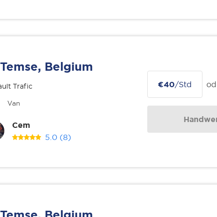
Temse, Belgium
€40
/Std
od
ult Trafic
Van
Handwer
Cem
5.0
(8)
Temse, Belgium