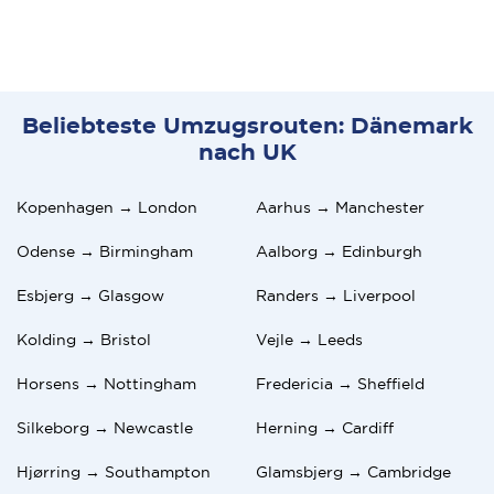
Beliebteste Umzugsrouten: Dänemark
nach UK
Kopenhagen → London
Aarhus → Manchester
Odense → Birmingham
Aalborg → Edinburgh
Esbjerg → Glasgow
Randers → Liverpool
Kolding → Bristol
Vejle → Leeds
Horsens → Nottingham
Fredericia → Sheffield
Silkeborg → Newcastle
Herning → Cardiff
Hjørring → Southampton
Glamsbjerg → Cambridge