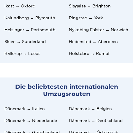
Ikast → Oxford
Slagelse → Brighton
Kalundborg → Plymouth
Ringsted → York
Helsingør → Portsmouth
Nykøbing Falster → Norwich
Skive → Sunderland
Hedensted → Aberdeen
Ballerup → Leeds
Holstebro → Rumpf
Die beliebtesten internationalen
Umzugsrouten
Dänemark → Italien
Dänemark → Belgien
Dänemark → Niederlande
Dänemark → Deutschland
Dänemark → Griechenland
Dänemark → Österreich