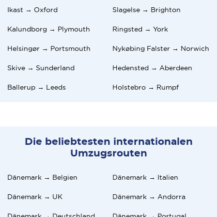
Ikast → Oxford
Slagelse → Brighton
Kalundborg → Plymouth
Ringsted → York
Helsingør → Portsmouth
Nykøbing Falster → Norwich
Skive → Sunderland
Hedensted → Aberdeen
Ballerup → Leeds
Holstebro → Rumpf
Die beliebtesten internationalen
Umzugsrouten
Dänemark → Belgien
Dänemark → Italien
Dänemark → UK
Dänemark → Andorra
Dänemark → Deutschland
Dänemark → Portugal