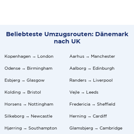
Beliebteste Umzugsrouten: Dänemark
nach UK
Kopenhagen → London
Aarhus → Manchester
Odense → Birmingham
Aalborg → Edinburgh
Esbjerg → Glasgow
Randers → Liverpool
Kolding → Bristol
Vejle → Leeds
Horsens → Nottingham
Fredericia → Sheffield
Silkeborg → Newcastle
Herning → Cardiff
Hjørring → Southampton
Glamsbjerg → Cambridge