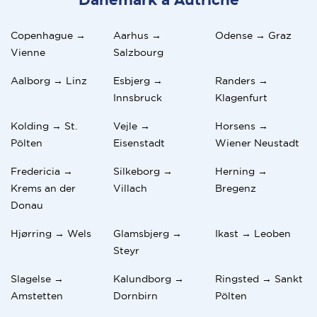
Danemark a Autriche
Copenhague →
Aarhus →
Odense → Graz
Vienne
Salzbourg
Aalborg → Linz
Esbjerg →
Randers →
Innsbruck
Klagenfurt
Kolding → St.
Vejle →
Horsens →
Pölten
Eisenstadt
Wiener Neustadt
Fredericia →
Silkeborg →
Herning →
Krems an der
Villach
Bregenz
Donau
Hjørring → Wels
Glamsbjerg →
Ikast → Leoben
Steyr
Slagelse →
Kalundborg →
Ringsted → Sankt
Amstetten
Dornbirn
Pölten