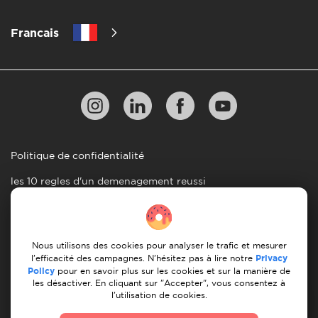
Francais
Politique de confidentialité
les 10 regles d'un demenagement reussi
Lignes directrices en matiere de paiement
Conditions générales d'utilisation
Nous utilisons des cookies pour analyser le trafic et mesurer
Annulation et remboursement
l'efficacité des campagnes. N'hésitez pas à lire notre
Privacy
Policy
pour en savoir plus sur les cookies et sur la manière de
les désactiver. En cliquant sur "Accepter", vous consentez à
© 2026 Moovick. Nous utilisons des images de stock
l'utilisation de cookies.
provenant de diverses sources. Certains contenus peuvent