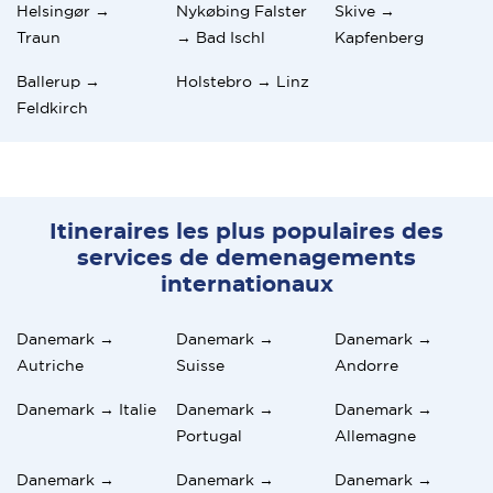
Helsingør →
Nykøbing Falster
Skive →
Traun
→ Bad Ischl
Kapfenberg
Ballerup →
Holstebro → Linz
Feldkirch
Itineraires les plus populaires des
services de demenagements
internationaux
Danemark →
Danemark →
Danemark →
Autriche
Suisse
Andorre
Danemark → Italie
Danemark →
Danemark →
Portugal
Allemagne
Danemark →
Danemark →
Danemark →