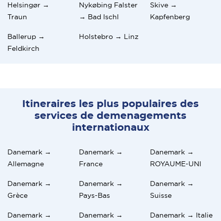
Helsingør →
Nykøbing Falster
Skive →
Traun
→ Bad Ischl
Kapfenberg
Ballerup →
Holstebro → Linz
Feldkirch
Itineraires les plus populaires des
services de demenagements
internationaux
Danemark →
Danemark →
Danemark →
Allemagne
France
ROYAUME-UNI
Danemark →
Danemark →
Danemark →
Grèce
Pays-Bas
Suisse
Danemark →
Danemark →
Danemark → Italie