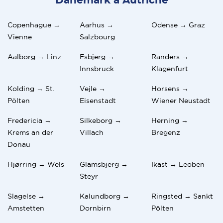
Danemark a Autriche
Copenhague →
Aarhus →
Odense → Graz
Vienne
Salzbourg
Aalborg → Linz
Esbjerg →
Randers →
Innsbruck
Klagenfurt
Kolding → St.
Vejle →
Horsens →
Pölten
Eisenstadt
Wiener Neustadt
Fredericia →
Silkeborg →
Herning →
Krems an der
Villach
Bregenz
Donau
Hjørring → Wels
Glamsbjerg →
Ikast → Leoben
Steyr
Slagelse →
Kalundborg →
Ringsted → Sankt
Amstetten
Dornbirn
Pölten