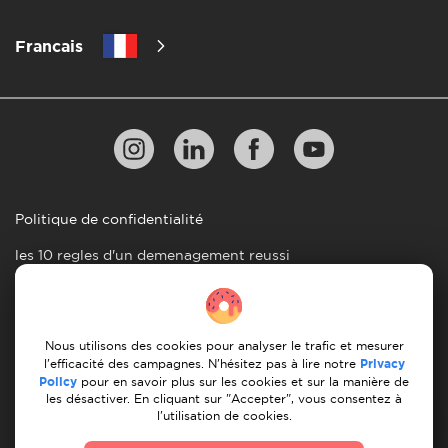
Francais
Politique de confidentialité
les 10 regles d'un demenagement reussi
Lignes directrices en matiere de paiement
Conditions générales d'utilisation
Nous utilisons des cookies pour analyser le trafic et mesurer
Annulation et remboursement
l'efficacité des campagnes. N'hésitez pas à lire notre
Privacy
Policy
pour en savoir plus sur les cookies et sur la manière de
les désactiver. En cliquant sur "Accepter", vous consentez à
© 2026 Moovick. Nous utilisons des images de stock
l'utilisation de cookies.
provenant de diverses sources. Certains contenus peuvent