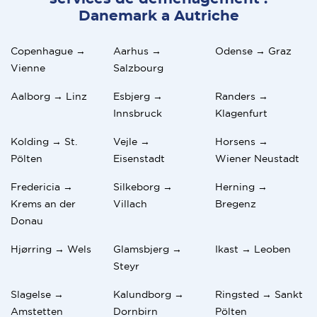
Danemark a Autriche
Copenhague →
Aarhus →
Odense → Graz
Vienne
Salzbourg
Aalborg → Linz
Esbjerg →
Randers →
Innsbruck
Klagenfurt
Kolding → St.
Vejle →
Horsens →
Pölten
Eisenstadt
Wiener Neustadt
Fredericia →
Silkeborg →
Herning →
Krems an der
Villach
Bregenz
Donau
Hjørring → Wels
Glamsbjerg →
Ikast → Leoben
Steyr
Slagelse →
Kalundborg →
Ringsted → Sankt
Amstetten
Dornbirn
Pölten