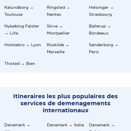
Kalundborg →
Ringsted →
Helsingør →
Toulouse
Nantes
Strasbourg
Nykøbing Falster
Skive →
Ballerup →
→ Lille
Montpellier
Bordeaux
Holstebro → Lyon
Roskilde →
Sønderborg →
Marseille
Paris
Thisted → Bien
Itineraires les plus populaires des
services de demenagements
internationaux
Danemark →
Danemark → Italie
Danemark →