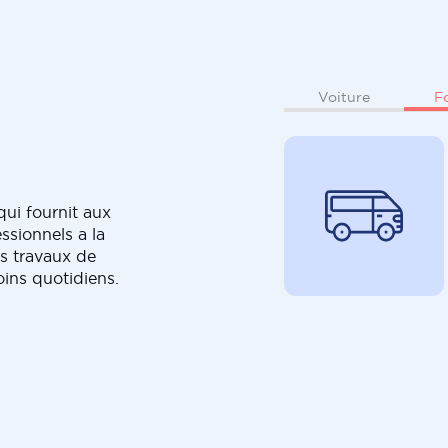
F
Voiture
ui fournit aux
ssionnels a la
s travaux de
oins quotidiens.