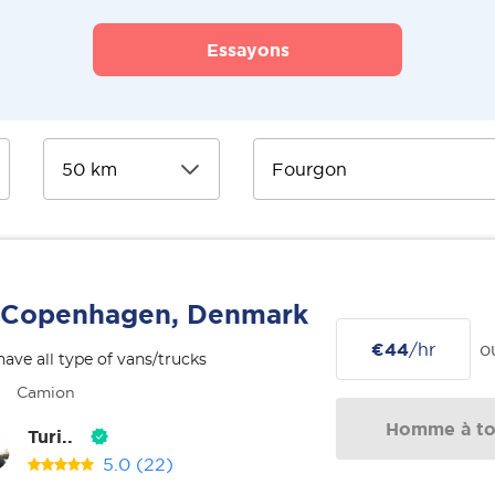
Essayons
Copenhagen, Denmark
€44
/hr
o
ave all type of vans/trucks
Camion
Homme à tou
Turi..
5.0
(22)