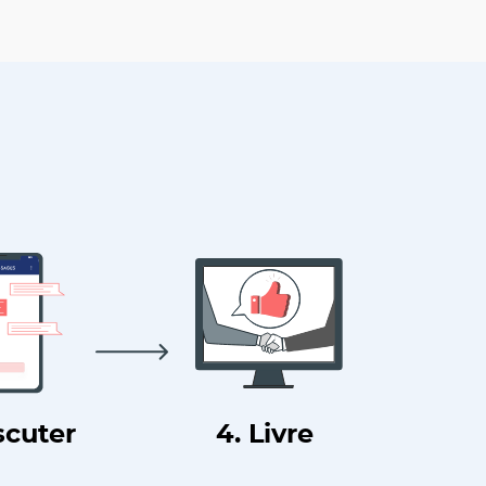
scuter
4. Livre