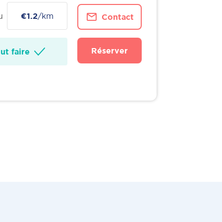
u
€1.2
/km
Contact
Réserver
t faire