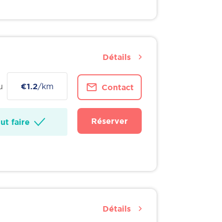
Détails
u
€1.2
/km
Contact
Réserver
t faire
Détails