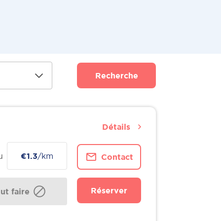
Recherche
Détails
u
€1.3
/km
Contact
Réserver
t faire