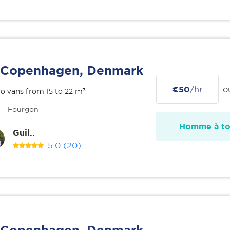
Copenhagen, Denmark
€50
/hr
o
o vans from 15 to 22 m³
Fourgon
Homme à tou
Guil..
5.0
(20)