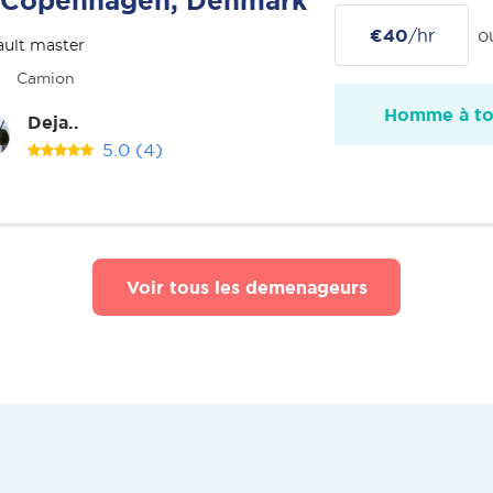
Copenhagen, Denmark
€40
/hr
o
ult master
Camion
Homme à tou
Deja..
5.0
(4)
Voir tous les demenageurs