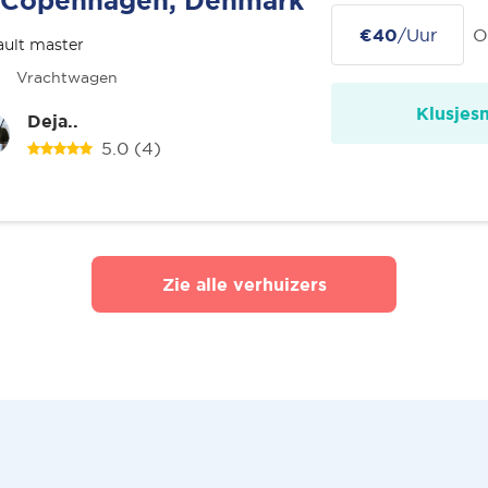
Copenhagen, Denmark
€40
/Uur
O
ult master
Vrachtwagen
Klusjes
Deja..
5.0
(4)
Zie alle verhuizers