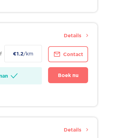
Details
f
€1.2
/km
Contact
Boek nu
man
Details