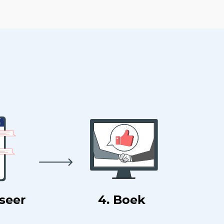
useer
4. Boek