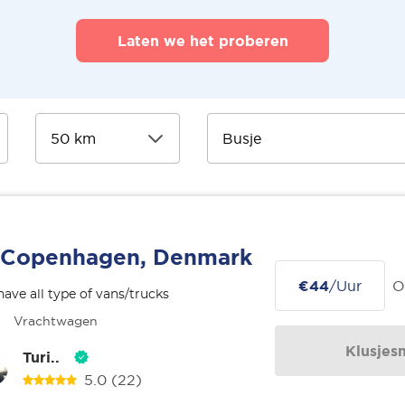
Laten we het proberen
Copenhagen, Denmark
€44
/Uur
O
ave all type of vans/trucks
Vrachtwagen
Klusjes
Turi..
5.0
(22)