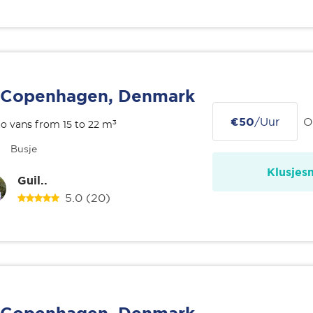
Copenhagen, Denmark
€50
/Uur
O
o vans from 15 to 22 m³
Busje
Klusjes
Guil..
5.0
(20)