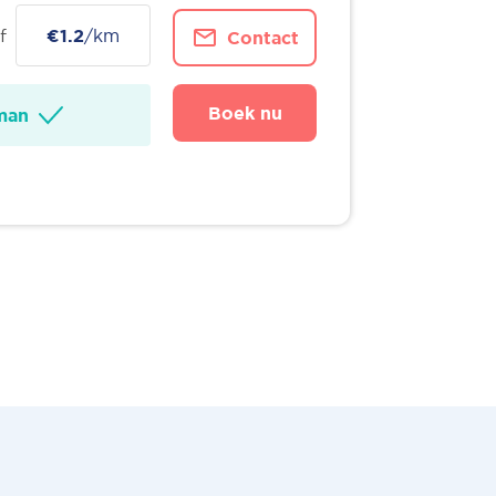
f
€1.2
/km
Contact
Boek nu
man