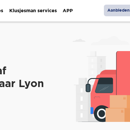
es
Klusjesman services
APP
Aanbieden 
af
aar Lyon