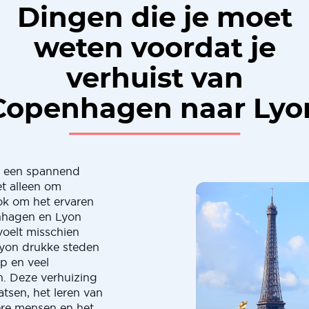
Dingen die je moet
weten voordat je
verhuist van
Copenhagen naar Lyo
s een spannend
et alleen om
ok om het ervaren
nhagen en Lyon
voelt misschien
Lyon drukke steden
ap en veel
n. Deze verhuizing
tsen, het leren van
re mensen en het