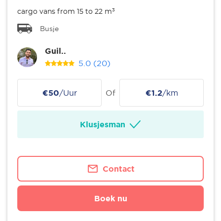
cargo vans from 15 to 22 m³
Busje
Guil..
5.0
(20)
€50
/Uur
Of
€1.2
/km
Klusjesman
Contact
Boek nu