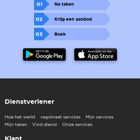
01
Na taken
02
Krijg een aanbod
03
Boek
Dienstverlener
Hoe het werkt
registreet services
Mijn services
Mijn taken
Vind dienst
Onze services
Klant