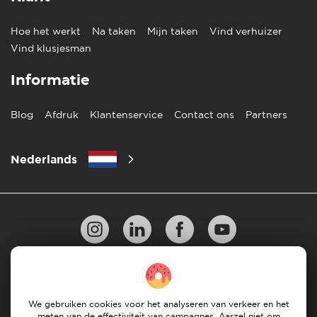
Hoe het werkt
Na taken
Mijn taken
Vind verhuizer
Vind klusjesman
Informatie
Blog
Afdruk
Klantenservice
Contact ons
Partners
Nederlands
Privacy Beleid
10 regels voor succesvol verhuizen
Richtlijnen voor betaling
Algemene Voorwaarden
We gebruiken cookies voor het analyseren van verkeer en het
meten van de effectiviteit van campagnes. Aarzel niet om