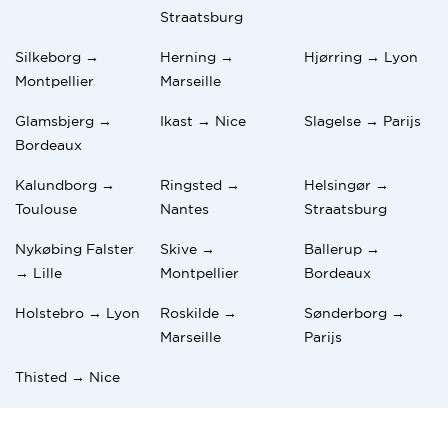
Straatsburg
Silkeborg →
Herning →
Hjørring → Lyon
Montpellier
Marseille
Glamsbjerg →
Ikast → Nice
Slagelse → Parijs
Bordeaux
Kalundborg →
Ringsted →
Helsingør →
Toulouse
Nantes
Straatsburg
Nykøbing Falster
Skive →
Ballerup →
→ Lille
Montpellier
Bordeaux
Holstebro → Lyon
Roskilde →
Sønderborg →
Marseille
Parijs
Thisted → Nice