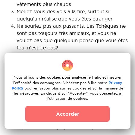
vêtements plus chauds.
Méfiez-vous des vols à la tire, surtout si
quelqu'un réalise que vous êtes étranger!
Ne souriez pas aux passants. Les Tchèques ne
sont pas toujours très amicaux, et vous ne
voulez pas que quelqu'un pense que vous êtes
fou, n'est-ce pas?
Uber est bien, mais rien ne vaut le
développement des transports en commun à
Prague. Alors que le métro est le moyen le plus
rapide, les tramways et les bus sont plus faciles
Nous utilisons des cookies pour analyser le trafic et mesurer
l'efficacité des campagnes. N'hésitez pas à lire notre
Privacy
à naviguer.
Policy
pour en savoir plus sur les cookies et sur la manière de
Méfiez-vous des attrape-touristes! Mangez et
les désactiver. En cliquant sur "Accepter", vous consentez à
sortez uniquement dans des endroits de
l'utilisation de cookies.
confiance, de préférence avec vos amis locaux.
Le temps peut être très pluvieux toute l'année,
Accorder
alors soyez prêt à porter des bottes
imperméables la plupart du temps!