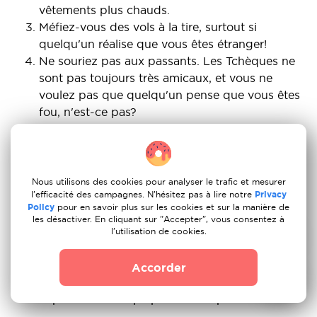
vêtements plus chauds.
Méfiez-vous des vols à la tire, surtout si
quelqu'un réalise que vous êtes étranger!
Ne souriez pas aux passants. Les Tchèques ne
sont pas toujours très amicaux, et vous ne
voulez pas que quelqu'un pense que vous êtes
fou, n'est-ce pas?
Uber est bien, mais rien ne vaut le
développement des transports en commun à
Prague. Alors que le métro est le moyen le plus
rapide, les tramways et les bus sont plus faciles
Nous utilisons des cookies pour analyser le trafic et mesurer
l'efficacité des campagnes. N'hésitez pas à lire notre
Privacy
à naviguer.
Policy
pour en savoir plus sur les cookies et sur la manière de
Méfiez-vous des attrape-touristes! Mangez et
les désactiver. En cliquant sur "Accepter", vous consentez à
sortez uniquement dans des endroits de
l'utilisation de cookies.
confiance, de préférence avec vos amis locaux.
Le temps peut être très pluvieux toute l'année,
Accorder
alors soyez prêt à porter des bottes
imperméables la plupart du temps!