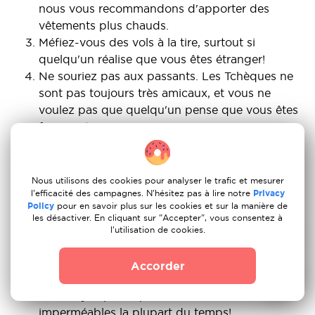
nous vous recommandons d'apporter des
vêtements plus chauds.
Méfiez-vous des vols à la tire, surtout si
quelqu'un réalise que vous êtes étranger!
Ne souriez pas aux passants. Les Tchèques ne
sont pas toujours très amicaux, et vous ne
voulez pas que quelqu'un pense que vous êtes
fou, n'est-ce pas?
Uber est bien, mais rien ne vaut le
développement des transports en commun à
Prague. Alors que le métro est le moyen le plus
Nous utilisons des cookies pour analyser le trafic et mesurer
rapide, les tramways et les bus sont plus faciles
l'efficacité des campagnes. N'hésitez pas à lire notre
Privacy
Policy
pour en savoir plus sur les cookies et sur la manière de
à naviguer.
les désactiver. En cliquant sur "Accepter", vous consentez à
Méfiez-vous des attrape-touristes! Mangez et
l'utilisation de cookies.
sortez uniquement dans des endroits de
confiance, de préférence avec vos amis locaux.
Accorder
Le temps peut être très pluvieux toute l'année,
alors soyez prêt à porter des bottes
imperméables la plupart du temps!