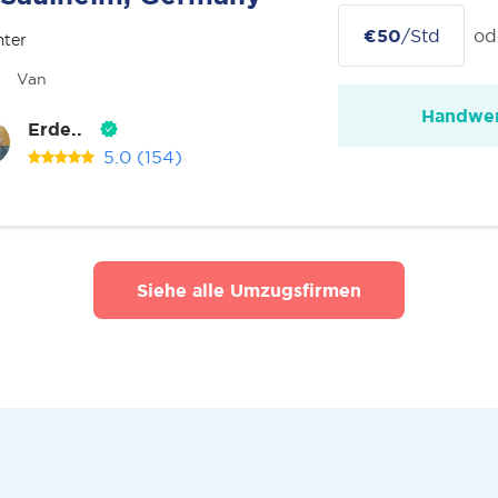
€50
/Std
od
nter
Van
Handwer
Erde..
5.0
(154)
Siehe alle Umzugsfirmen