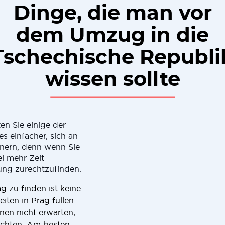
Dinge, die man vor
dem Umzug in die
Tschechische Republi
wissen sollte
ten Sie einige der
s einfacher, sich an
innern, denn wenn Sie
l mehr Zeit
ng zurechtzufinden.
g zu finden ist keine
ten in Prag füllen
nnen nicht erwarten,
öchten. Am besten