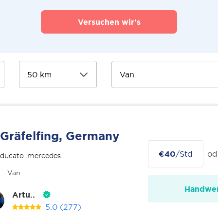
Versuchen wir's
Gräfelfing, Germany
€40
/Std
od
 ducato .mercedes
Van
Handwer
Artu..
5.0
(277)