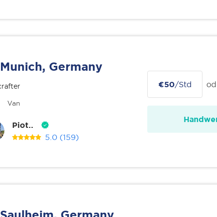
Munich, Germany
€50
/Std
od
rafter
Van
Handwer
Piot..
5.0
(159)
Saulheim, Germany