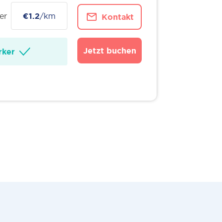
er
€1.2
/km
Kontakt
Jetzt buchen
ker