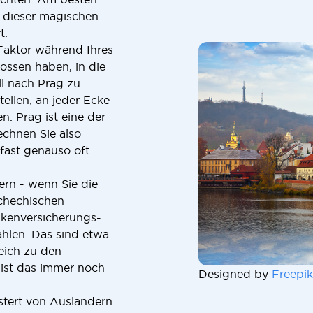
n dieser magischen
t.
 Faktor während Ihres
lossen haben, in die
ll nach Prag zu
tellen, an jeder Ecke
n. Prag ist eine der
chnen Sie also
 fast genauso oft
ern - wenn Sie die
schechischen
nkenversicherungs-
ahlen. Das sind etwa
eich zu den
ist das immer noch
Designed by
Freepik
stert von Ausländern