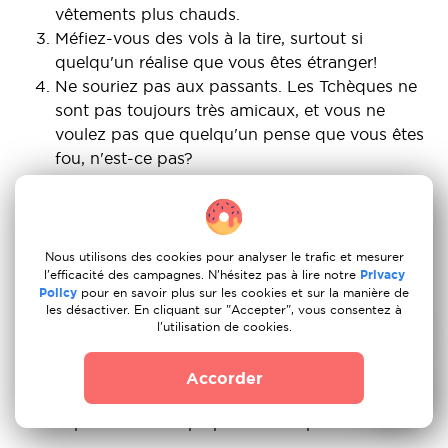
vêtements plus chauds.
Méfiez-vous des vols à la tire, surtout si
quelqu'un réalise que vous êtes étranger!
Ne souriez pas aux passants. Les Tchèques ne
sont pas toujours très amicaux, et vous ne
voulez pas que quelqu'un pense que vous êtes
fou, n'est-ce pas?
Uber est bien, mais rien ne vaut le
développement des transports en commun à
Prague. Alors que le métro est le moyen le plus
rapide, les tramways et les bus sont plus faciles
Nous utilisons des cookies pour analyser le trafic et mesurer
l'efficacité des campagnes. N'hésitez pas à lire notre
Privacy
à naviguer.
Policy
pour en savoir plus sur les cookies et sur la manière de
Méfiez-vous des attrape-touristes! Mangez et
les désactiver. En cliquant sur "Accepter", vous consentez à
sortez uniquement dans des endroits de
l'utilisation de cookies.
confiance, de préférence avec vos amis locaux.
Le temps peut être très pluvieux toute l'année,
Accorder
alors soyez prêt à porter des bottes
imperméables la plupart du temps!