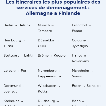
Les itineraires les plus populaires des
services de demenagement :
Allemagne a Finlande
Berlin → Helsinki
Munich →
Francfort →
Tampere
Espoo
Hambourg →
Düsseldorf →
Cologne →
Turku
Oulu
Jyväskylä
Stuttgart → Lahti
Brême → Kuopio
Hanovre →
Rovaniemi
Leipzig → Pori
Nuremberg →
Mannheim →
Lappeenranta
Vaasa
Dortmund →
Wiesbaden →
Essen → Seinäjoki
Joensuu
Kotka
Karlsruhe →
Duisbourg →
Bonn →