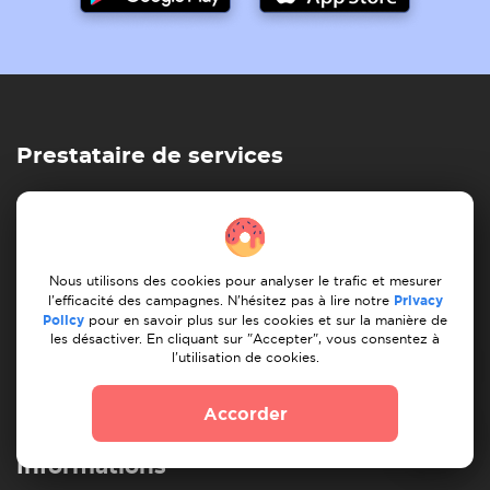
Prestataire de services
Comment cela fonctionne-t-il ?
Enregistrer les services
Mes services
Mes tâches
Trouver une tâche
Nos services
Nous utilisons des cookies pour analyser le trafic et mesurer
l'efficacité des campagnes. N'hésitez pas à lire notre
Privacy
Client
Policy
pour en savoir plus sur les cookies et sur la manière de
les désactiver. En cliquant sur "Accepter", vous consentez à
l'utilisation de cookies.
Comment cela fonctionne-t-il ?
Tâche de la poste
Mes tâches
Trouver un déménageur
Accorder
Trouver un homme à tout faire
Informations