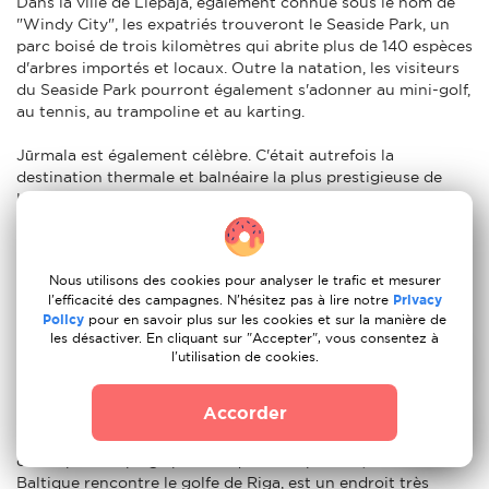
Dans la ville de Liepaja, également connue sous le nom de
"Windy City", les expatriés trouveront le Seaside Park, un
parc boisé de trois kilomètres qui abrite plus de 140 espèces
d'arbres importés et locaux. Outre la natation, les visiteurs
du Seaside Park pourront également s'adonner au mini-golf,
au tennis, au trampoline et au karting.
Jūrmala est également célèbre. C'était autrefois la
destination thermale et balnéaire la plus prestigieuse de
l'ancien Empire russe. Et bien que la fièvre des eaux
curatives appartienne désormais au passé, c'est toujours un
endroit populaire pour profiter d'une foule de traitements
uniques, y compris les bains au chocolat. Même si vous
Nous utilisons des cookies pour analyser le trafic et mesurer
n'avez pas envie de vous baigner sur la plage peu profonde,
l'efficacité des campagnes. N'hésitez pas à lire notre
Privacy
cela vaut la peine de faire le voyage depuis la capitale
Policy
pour en savoir plus sur les cookies et sur la manière de
lettone pour admirer les belles demeures en bois et voir le
les désactiver. En cliquant sur "Accepter", vous consentez à
faste des nouveaux riches.
l'utilisation de cookies.
Les mois de juillet et d'août sont les plus chauds en
Accorder
Bolderāja et c'est aussi la meilleure période de l'année pour
se baigner. Le pays possède les plus longues plages de sable
d'Europe et la plage pittoresque du cap Kolka, où la mer
Baltique rencontre le golfe de Riga, est un endroit très