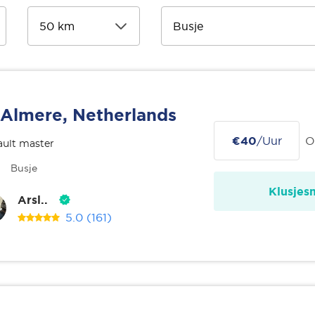
Almere, Netherlands
€40
/Uur
O
ult master
Busje
Klusjes
Arsl..
5.0
(161)