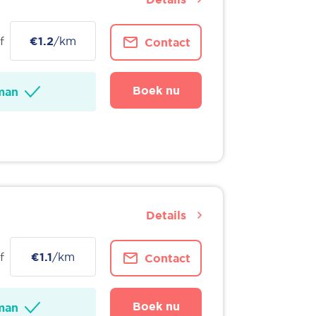
f
€1.2
/km
Contact
Boek nu
man
Details
f
€1.1
/km
Contact
Boek nu
man