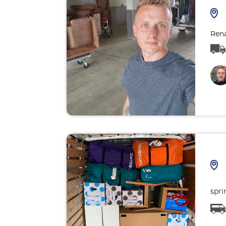
Rena
spri