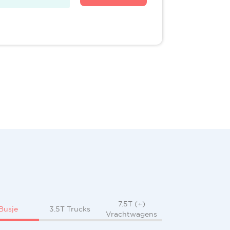
7.5T (+)
Busje
3.5T Trucks
Vrachtwagens