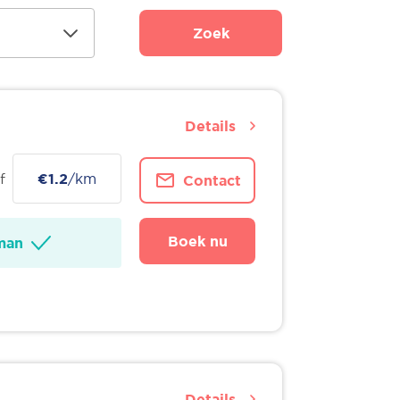
Zoek
Details
f
€1.2
/km
Contact
Boek nu
man
Details