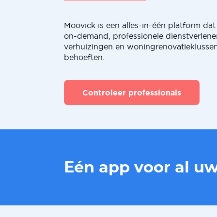
Moovick is een alles-in-één platform dat 
on-demand, professionele dienstverlene
verhuizingen en woningrenovatieklussen
behoeften.
Controleer professionals
Eén app voor al u