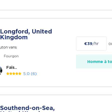
Longford, United
Kingdom
€39
/hr
o
uton vans
Fourgon
Homme à tou
Fais..
5.0
(6)
Southend-on-Sea,