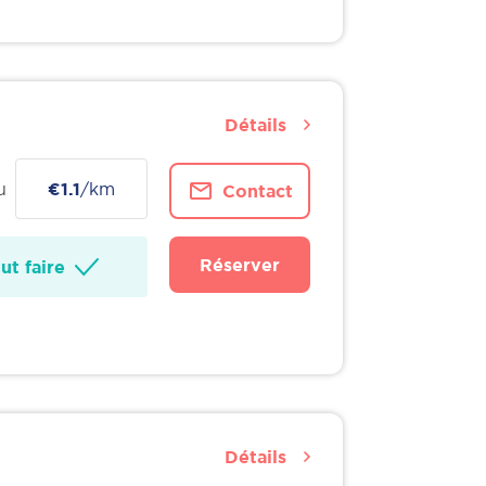
Détails
u
€1.1
/km
Contact
Réserver
t faire
Détails