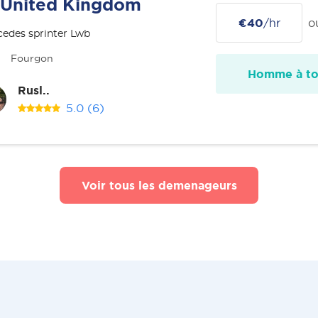
United Kingdom
€40
/hr
o
edes sprinter Lwb
Fourgon
Homme à tou
Rusl..
5.0
(6)
Voir tous les demenageurs