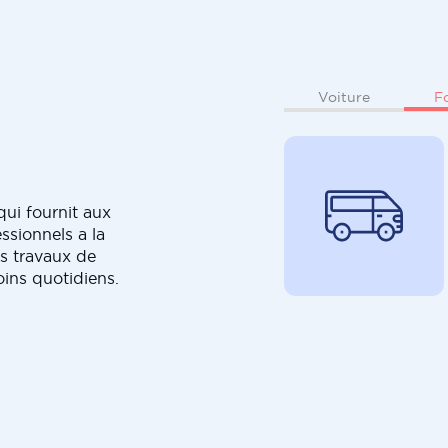
F
Voiture
ui fournit aux
ssionnels a la
s travaux de
oins quotidiens.