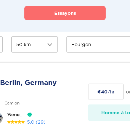
Essayons
Berlin, Germany
€40
/hr
o
Camion
Homme à tou
Yame..
5.0
(29)