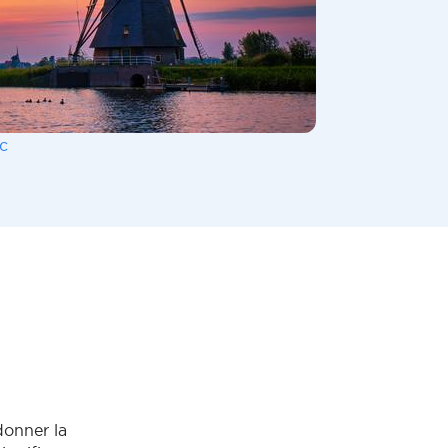
c
donner la