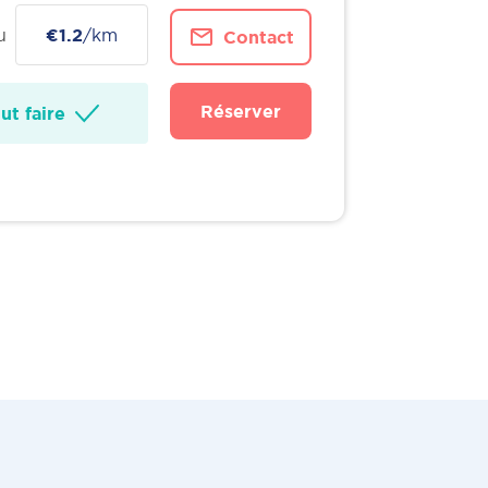
u
€1.2
/km
Contact
Réserver
t faire